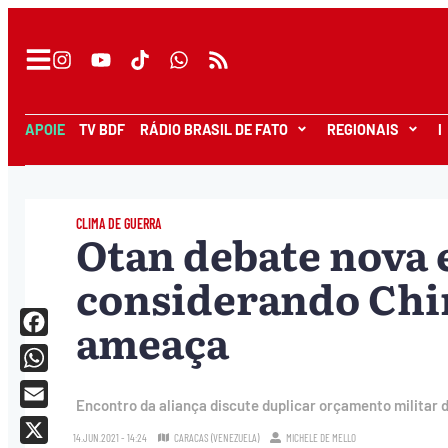
APOIE
TV BDF
RÁDIO BRASIL DE FATO
REGIONAIS
I
CLIMA DE GUERRA
Otan debate nova e
considerando Chi
ameaça
Facebook
WhatsApp
Encontro da aliança discute duplicar orçamento militar d
Email
14.JUN.2021 - 14:24
CARACAS (VENEZUELA)
MICHELE DE MELLO