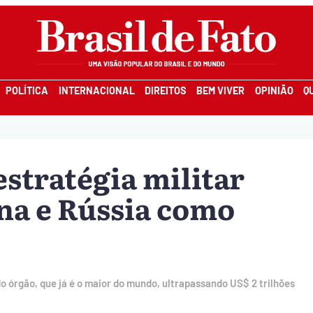
POLÍTICA
INTERNACIONAL
DIREITOS
BEM VIVER
OPINIÃO
Q
stratégia militar
na e Rússia como
o órgão, que já é o maior do mundo, ultrapassando US$ 2 trilhões