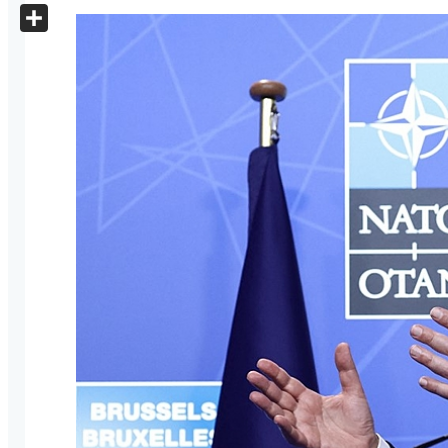
X
Share