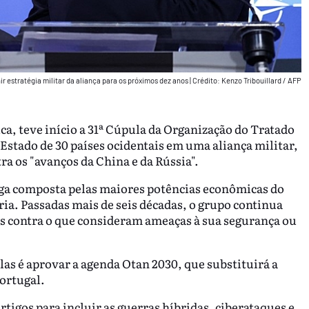
nir estratégia militar da aliança para os próximos dez anos
|
Crédito: Kenzo Tribouillard / AFP
ca, teve início a 31ª Cúpula da Organização do Tratado
 Estado de 30 países ocidentais em uma aliança militar,
a os "avanços da China e da Rússia".
liga composta pelas maiores potências econômicas do
a. Passadas mais de seis décadas, o grupo continua
s contra o que consideram ameaças à sua segurança ou
as é aprovar a agenda Otan 2030, que substituirá a
Portugal.
rtigos para incluir as guerras híbridas, ciberataques e