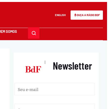
ENGLISH
OUÇA A RÁDIO BDF
UEM SOMOS
Newsletter
|