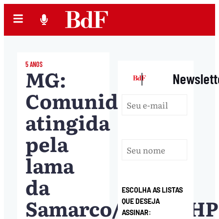
5 ANOS
MG:
|
Newslett
Comunidade
atingida
pela
lama
da
ESCOLHA AS LISTAS
Samarco/Vale/BHP
QUE DESEJA
ASSINAR: