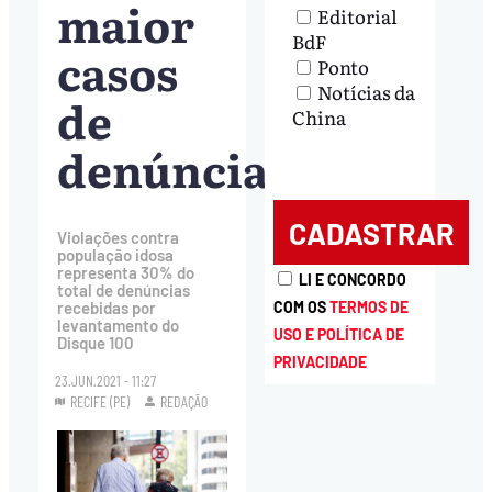
maior
Editorial
BdF
casos
Ponto
Notícias da
de
China
denúncias
Violações contra
população idosa
representa 30% do
LI E CONCORDO
total de denúncias
recebidas por
COM OS
TERMOS DE
levantamento do
USO E POLÍTICA DE
Disque 100
PRIVACIDADE
23.JUN.2021 - 11:27
RECIFE (PE)
REDAÇÃO