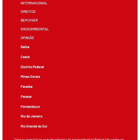
INTERNACIONAL
DIREITOS
BEM VIVER
SOCIOAMBIENTAL
OPINIÃO
Bahia
Ceará
Distrito Federal
Minas Gerais
Paraíba
Paraná
Pernambuco
Rio de Janeiro
Rio Grande do Sul
Todos os conteúdos de produção exclusiva e de autoria editorial do Brasil de Fato podem ser