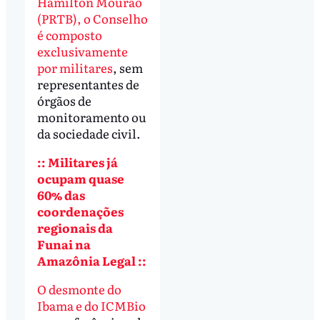
Hamilton Mourão
(PRTB), o Conselho
é composto
exclusivamente
por militares
, sem
representantes de
órgãos de
monitoramento ou
da sociedade civil.
:: Militares já
ocupam quase
60% das
coordenações
regionais da
Funai na
Amazônia Legal ::
O desmonte do
Ibama e do ICMBio