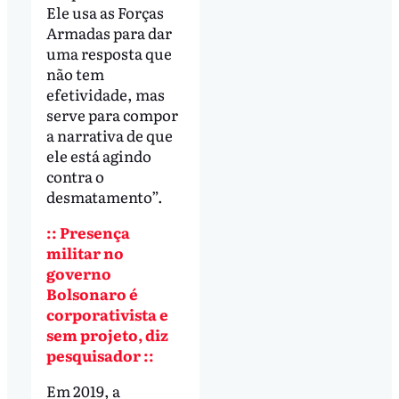
Ele usa as Forças
Armadas para dar
uma resposta que
não tem
efetividade, mas
serve para compor
a narrativa de que
ele está agindo
contra o
desmatamento”.
:: Presença
militar no
governo
Bolsonaro é
corporativista e
sem projeto, diz
pesquisador ::
Em 2019, a