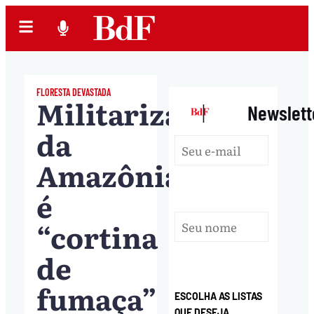
FLORESTA DEVASTADA
Militarização
|
Newslett
da
Amazônia
é
“cortina
de
fumaça”
ESCOLHA AS LISTAS
QUE DESEJA