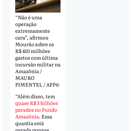
“Não é uma
operação
extremamente
cara”, afirmou
Mourão sobre os
R$ 410 milhões
gastos com última
incursão militar na
Amazônia /
MAURO
PIMENTEL / AFP©
“Além disso, tem
quase R$ 3 bilhões
parados no Fundo
Amazônia
. Essa
quantia está
parada porque