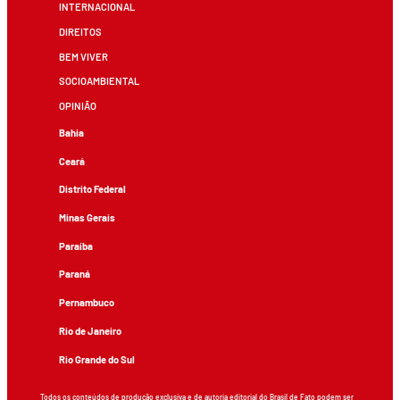
INTERNACIONAL
DIREITOS
BEM VIVER
SOCIOAMBIENTAL
OPINIÃO
Bahia
Ceará
Distrito Federal
Minas Gerais
Paraíba
Paraná
Pernambuco
Rio de Janeiro
Rio Grande do Sul
Todos os conteúdos de produção exclusiva e de autoria editorial do Brasil de Fato podem ser