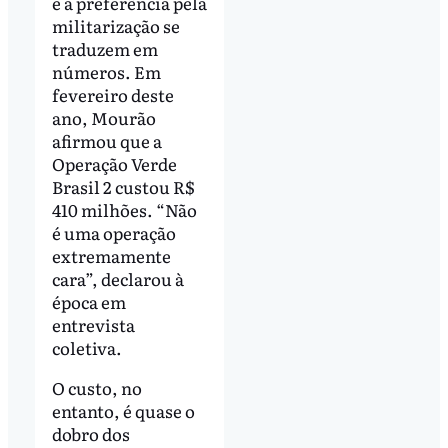
e a preferência pela
militarização se
traduzem em
números. Em
fevereiro deste
ano, Mourão
afirmou que a
Operação Verde
Brasil 2 custou R$
410 milhões. “Não
é uma operação
extremamente
cara”, declarou à
época em
entrevista
coletiva.
O custo, no
entanto, é quase o
dobro dos