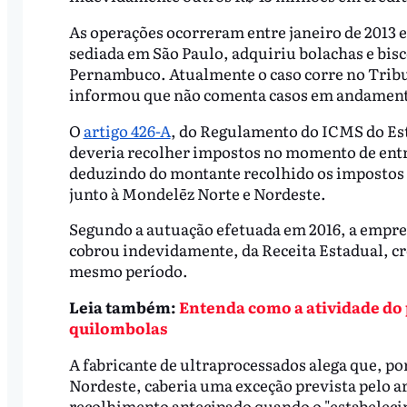
As operações ocorreram entre janeiro de 2013 e
sediada em São Paulo, adquiriu bolachas e bis
Pernambuco. Atualmente o caso corre no Tribun
informou que não comenta casos em andamento 
O
artigo 426-A
, do Regulamento do ICMS do Est
deveria recolher impostos no momento de entr
deduzindo do montante recolhido os impostos 
junto à Mondelēz Norte e Nordeste.
Segundo a autuação efetuada em 2016, a empre
cobrou indevidamente, da Receita Estadual, cr
mesmo período.
Leia também:
Entenda como a atividade do 
quilombolas
A fabricante de ultraprocessados alega que, po
Nordeste, caberia uma exceção prevista pelo ar
recolhimento antecipado quando o "estabelecim