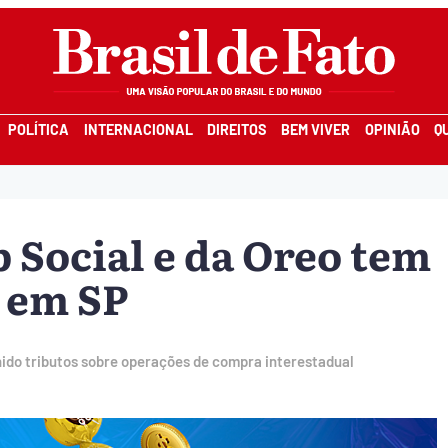
POLÍTICA
INTERNACIONAL
DIREITOS
BEM VIVER
OPINIÃO
Q
 Social e da Oreo tem
i em SP
hido tributos sobre operações de compra interestadual