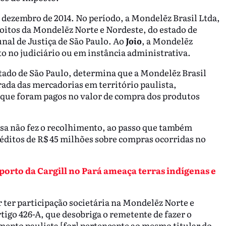
 dezembro de 2014. No período, a Mondelēz Brasil Ltda,
coitos da Mondelēz Norte e Nordeste, do estado de
al de Justiça de São Paulo.
Ao
Joio
, a Mondelēz
no judiciário ou em instância administrativa.
ado de São Paulo, determina que a Mondelēz Brasil
ada das mercadorias em território paulista,
que foram pagos no valor de compra dos produtos
sa não fez o recolhimento, ao passo que também
éditos de R$ 45 milhões sobre compras ocorridas no
porto da Cargill no Pará ameaça terras indígenas e
r ter participação societária na Mondelēz Norte e
tigo 426-A, que desobriga o remetente de fazer o
ento paulista [for] pertencente ao mesmo titular do