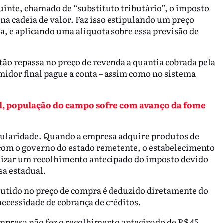
uinte, chamado de “substituto tributário”, o imposto
na cadeia de valor. Faz isso estipulando um preço
ia, e aplicando uma alíquota sobre essa previsão de
ntão repassa no preço de revenda a quantia cobrada pela
umidor final pague a conta – assim como no sistema
l, população do campo sofre com avanço da fome
icularidade. Quando a empresa adquire produtos de
 com o governo do estado remetente, o estabelecimento
alizar um recolhimento antecipado do imposto devido
sa estadual.
utido no preço de compra é deduzido diretamente do
ecessidade de cobrança de créditos.
empresa não fez o recolhimento antecipado de R$ 45