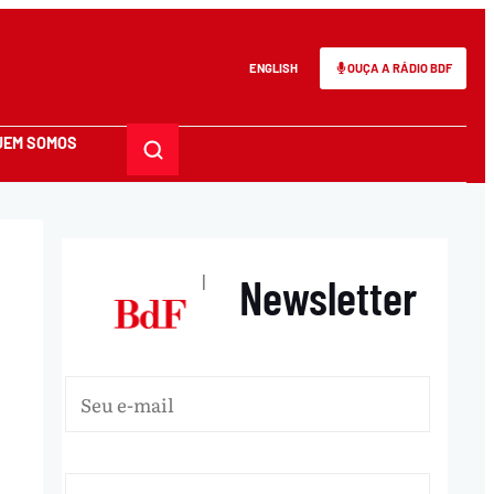
ENGLISH
OUÇA A RÁDIO BDF
UEM SOMOS
Newsletter
|