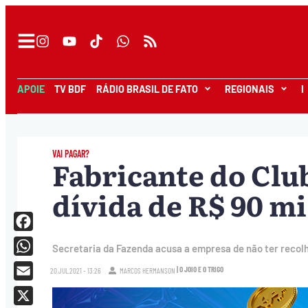
APOIE
TV BDF
RÁDIO BRASIL DE FATO
REGIONAIS
I
VAI PAGAR?
Fabricante do Club
dívida de R$ 90 m
Facebook
Secretaria da Fazenda acusa a empresa de não ter recol
WhatsApp
| O JOIO E O TRIGO
20.JUL.2021 - 13:26
MARCOS HERMANSON
Email