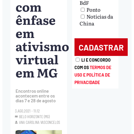
com
BdF
Ponto
ênfase
Notícias da
China
em
ativismo
virtual
LI E CONCORDO
em MG
COM OS
TERMOS DE
USO E POLÍTICA DE
PRIVACIDADE
Encontros online
acontecem entre os
dias 7 e 28 de agosto
3.AGO.2021 - 11:12
BELO HORIZONTE (MG)
ANA CAROLINA VASCONCELOS