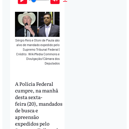
Play
Mute
Download
Sérgio Reis e Otoni de Paula são
alvo de mandado expedido pelo
Supremo Tribunal Federal
|
Crédito: WikiMedia Commons e
Divulgação/Câmara dos
Deputados
A Polícia Federal
cumpre, na manhã
desta sexta-
feira (20), mandados
de busca e
apreensão
expedidos pelo