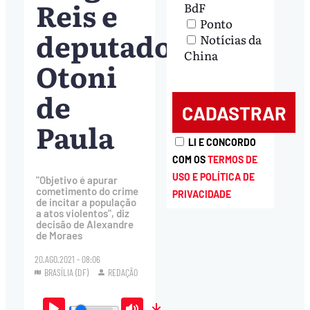
Reis e
BdF
Ponto
deputado
Notícias da
China
Otoni
de
Paula
LI E CONCORDO
COM OS
TERMOS DE
USO E POLÍTICA DE
"Objetivo é apurar
cometimento do crime
PRIVACIDADE
de incitar a população
a atos violentos", diz
decisão de Alexandre
de Moraes
20.AGO.2021 - 08:06
BRASÍLIA (DF)
REDAÇÃO