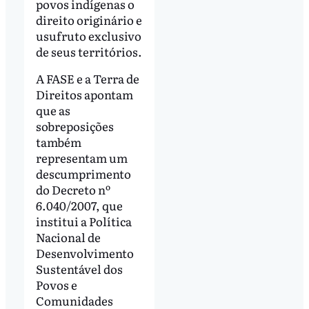
povos indígenas o
direito originário e
usufruto exclusivo
de seus territórios.
A FASE e a Terra de
Direitos apontam
que as
sobreposições
também
representam um
descumprimento
do Decreto nº
6.040/2007, que
institui a Política
Nacional de
Desenvolvimento
Sustentável dos
Povos e
Comunidades