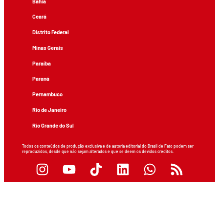
Bahia
Ceará
Distrito Federal
Minas Gerais
Paraíba
Paraná
Pernambuco
Rio de Janeiro
Rio Grande do Sul
Todos os conteúdos de produção exclusiva e de autoria editorial do Brasil de Fato podem ser
reproduzidos, desde que não sejam alterados e que se deem os devidos créditos.