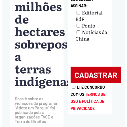
milhões
ASSINAR:
Editorial
de
BdF
Ponto
hectares
Notícias da
sobrepostos
China
a
terras
indígenas
LI E CONCORDO
COM OS
TERMOS DE
Dossiê sobre as
USO E POLÍTICA DE
violações do programa
“Adote um Parque” foi
PRIVACIDADE
publicado pelas
organizações FASE e
Terra de Direitos