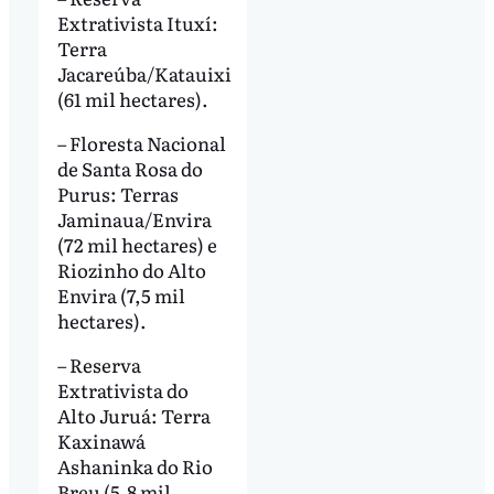
Extrativista Ituxí:
Terra
Jacareúba/Katauixi
(61 mil hectares).
– Floresta Nacional
de Santa Rosa do
Purus: Terras
Jaminaua/Envira
(72 mil hectares) e
Riozinho do Alto
Envira (7,5 mil
hectares).
– Reserva
Extrativista do
Alto Juruá: Terra
Kaxinawá
Ashaninka do Rio
Breu (5,8 mil