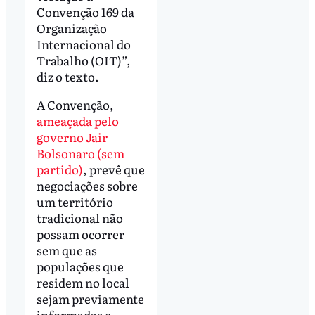
Convenção 169 da
Organização
Internacional do
Trabalho (OIT)”,
diz o texto.
A Convenção,
ameaçada pelo
governo Jair
Bolsonaro (sem
partido)
, prevê que
negociações sobre
um território
tradicional não
possam ocorrer
sem que as
populações que
residem no local
sejam previamente
informadas e