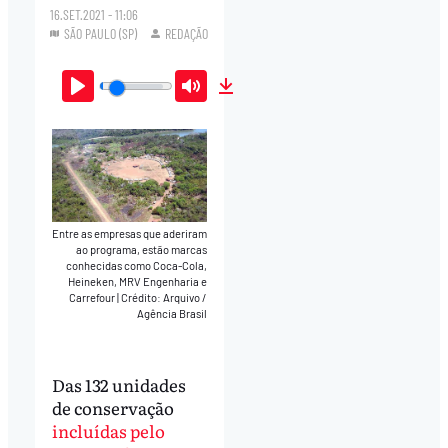
16.SET.2021 - 11:06
SÃO PAULO (SP)
REDAÇÃO
Play
Mute
Download
Entre as empresas que aderiram
ao programa, estão marcas
conhecidas como Coca-Cola,
Heineken, MRV Engenharia e
Carrefour
|
Crédito: Arquivo /
Agência Brasil
Das 132 unidades
de conservação
incluídas pelo