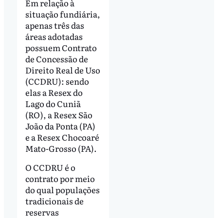
Em relação à
situação fundiária,
apenas três das
áreas adotadas
possuem Contrato
de Concessão de
Direito Real de Uso
(CCDRU): sendo
elas a Resex do
Lago do Cuniã
(RO), a Resex São
João da Ponta (PA)
e a Resex Chocoaré
Mato-Grosso (PA).
O CCDRU é o
contrato por meio
do qual populações
tradicionais de
reservas