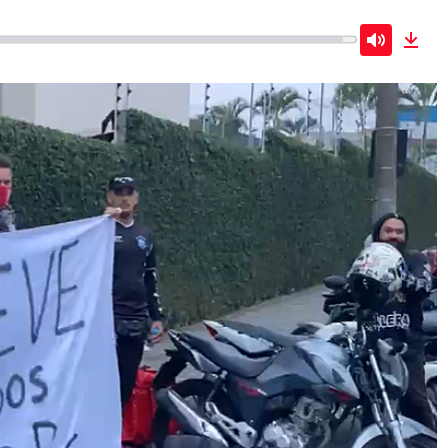
Mute
Dow