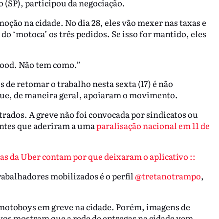
(SP), participou da negociação.
moção na cidade. No dia 28, eles vão mexer nas taxas e
a do ‘motoca’ os três pedidos. Se isso for mantido, eles
iFood. Não tem como.”
 de retomar o trabalho nesta sexta (17) é não
 que, de maneira geral, apoiaram o movimento.
rados. A greve não foi convocada por sindicatos ou
entes que aderiram a uma
paralisação nacional em 11 de
tas da Uber contam por que deixaram o aplicativo ::
rabalhadores mobilizados é o perfil
@tretanotrampo
,
motoboys em greve na cidade. Porém, imagens de
ivos mostram que a rede de entregas na cidade vem