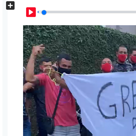
X
Share
Play