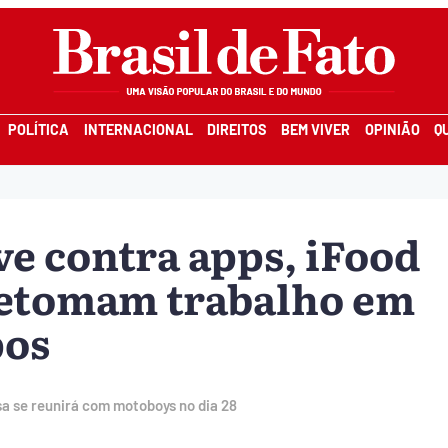
POLÍTICA
INTERNACIONAL
DIREITOS
BEM VIVER
OPINIÃO
Q
ve contra apps, iFood
retomam trabalho em
pos
sa se reunirá com motoboys no dia 28