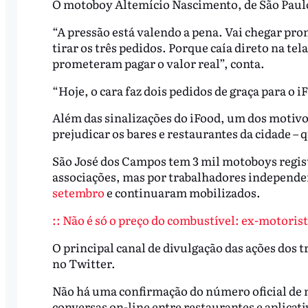
O motoboy Altemício Nascimento, de São Paulo 
“A pressão está valendo a pena. Vai chegar pro
tirar os três pedidos. Porque caía direto na tel
prometeram pagar o valor real”, conta.
“Hoje, o cara faz dois pedidos de graça para o 
Além das sinalizações do iFood, um dos motivos
prejudicar os bares e restaurantes da cidade –
São José dos Campos tem 3 mil motoboys regist
associações, mas por trabalhadores independ
setembro
e continuaram mobilizados.
:: Não é só o preço do combustível: ex-motoris
O principal canal de divulgação das ações dos t
no Twitter.
Não há uma confirmação do número oficial de 
conversas on-line entre restaurantes e aplicat