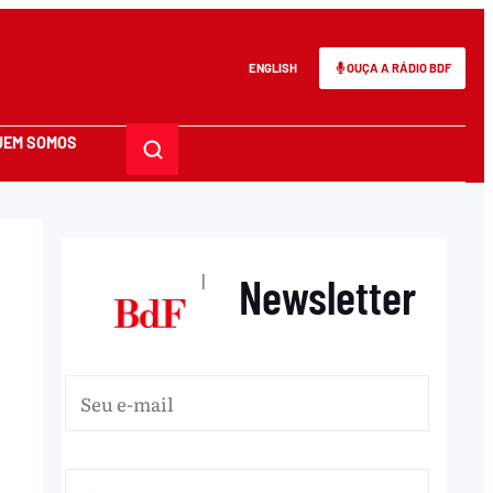
ENGLISH
OUÇA A RÁDIO BDF
UEM SOMOS
Newsletter
|