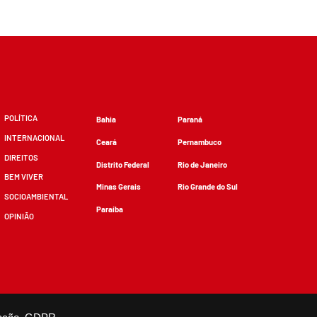
POLÍTICA
Bahia
Paraná
INTERNACIONAL
Ceará
Pernambuco
DIREITOS
Distrito Federal
Rio de Janeiro
BEM VIVER
Minas Gerais
Rio Grande do Sul
SOCIOAMBIENTAL
Paraíba
OPINIÃO
zidos, desde que não sejam alterados e que se deem os devidos créditos.