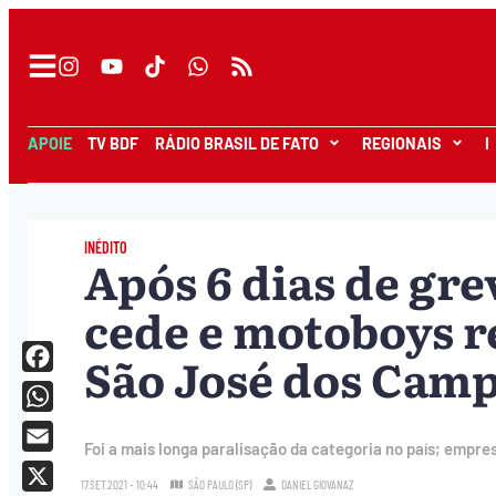
APOIE
TV BDF
RÁDIO BRASIL DE FATO
REGIONAIS
I
INÉDITO
Após 6 dias de gre
cede e motoboys 
São José dos Cam
Facebook
WhatsApp
Foi a mais longa paralisação da categoria no país; empre
Email
17.SET.2021 - 10:44
SÃO PAULO (SP)
DANIEL GIOVANAZ