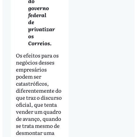
do
governo
federal
de
privatizar
os
Correios.
Os efeitos para os
negócios desses
empresários
podem ser
catastróficos,
diferentemente do
que traz o discurso
oficial, que tenta
vender um quadro
de avanço, quando
se trata mesmo de
desmontar uma