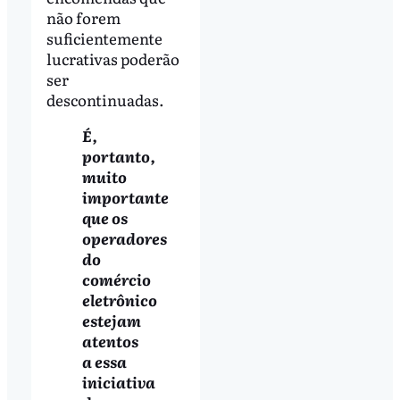
não forem
suficientemente
lucrativas poderão
ser
descontinuadas.
É,
portanto,
muito
importante
que os
operadores
do
comércio
eletrônico
estejam
atentos
a essa
iniciativa