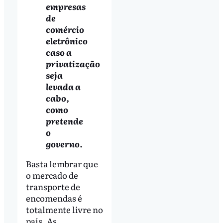
empresas
de
comércio
eletrônico
caso a
privatização
seja
levada a
cabo,
como
pretende
o
governo.
Basta lembrar que
o mercado de
transporte de
encomendas é
totalmente livre no
país. As