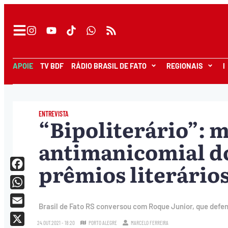
APOIE
TV BDF
RÁDIO BRASIL DE FATO
REGIONAIS
I
ENTREVISTA
“Bipoliterário”: m
antimanicomial do
prêmios literário
Facebook
WhatsApp
Brasil de Fato RS conversou com Roque Junior, que def
Email
24.OUT.2021 - 18:20
PORTO ALEGRE
MARCELO FERREIRA