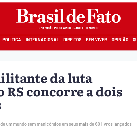
POLÍTICA
INTERNACIONAL
DIREITOS
BEM VIVER
OPINIÃO
Q
ilitante da luta
 RS concorre a dois
s
ende um mundo sem manicômios em seus mais de 60 livros lançados