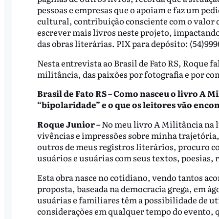
pessoas e empresas que o apoiam e faz um pedid
cultural, contribuição consciente com o valor 
escrever mais livros neste projeto, impactand
das obras literárias. PIX para depósito: (54)9
Nesta entrevista ao Brasil de Fato RS, Roque f
militância, das paixões por fotografia e por 
Brasil de Fato RS – Como nasceu o livro A M
“bipolaridade” e o que os leitores vão enco
Roque Junior –
No meu livro A Militância na 
vivências e impressões sobre minha trajetória
outros de meus registros literários, procuro 
usuários e usuárias com seus textos, poesias, r
Esta obra nasce no cotidiano, vendo tantos ac
proposta, baseada na democracia grega, em ágo
usuárias e familiares têm a possibilidade de u
considerações em qualquer tempo do evento, qu