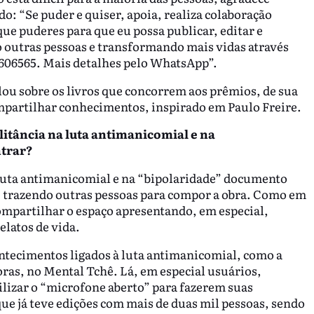
o: “Se puder e quiser, apoia, realiza colaboração
que puderes para que eu possa publicar, editar e
o outras pessoas e transformando mais vidas através
99606565. Mais detalhes pelo WhatsApp”.
alou sobre os livros que concorrem aos prêmios, de sua
compartilhar conhecimentos, inspirado em Paulo Freire.
ilitância na luta antimanicomial e na
ntrar?
luta antimanicomial e na “bipolaridade” documento
, trazendo outras pessoas para compor a obra. Como em
compartilhar o espaço apresentando, em especial,
elatos de vida.
ontecimentos ligados à luta antimanicomial, como a
ras, no Mental Tchê. Lá, em especial usuários,
tilizar o “microfone aberto” para fazerem suas
e já teve edições com mais de duas mil pessoas, sendo