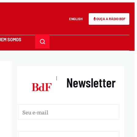
ENGLISH
OUÇA A RÁDIO BDF
UEM SOMOS
Newsletter
|