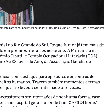
camente para mim é poder ter liberdade”, afirma Roque Junior
|
Crédito: Foto: Martha Santos
mial no Rio Grande do Sul, Roque Junior já tem mais de
do em prêmios literários neste ano: A Militância na
rêmio Jabuti, e Terapia Ocupacional Literária (TOL),
mio AGES Livro do Ano, da Associação Gaúcha de
ência, com destaque para episódios e encontros de
 direitos humanos. Trazem também momentos e temas
, que já o levou a ser internado oito vezes.
 necessitarem ser internados de nenhuma forma, caso
seja em hospital geral ou, onde tem, CAPS 24 horas”,