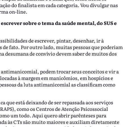
gação do finalista em cada categoria. Vou divulgar nas
rma on-line.
escrever sobre o tema da saúde mental, do SUS e
ibilidades de escrever, pintar, desenhar, ir à
s de fato. Por outro lado, muitas pessoas que poderiam
rma desumana de convívio devem saber de muitos dos
 antimanicomial, podem trocar seus conceitos e vir a
 colocadas à margem em manicômios, em hospícios e
essoas da luta antimanicomial as classificam como
a que está deixando de ser repassada aos serviços
(RAPS), como os Centros de Atenção Psicossocial
como um todo. Aqui quero abrir parênteses para
sada às CTs são muito maiores e auxiliam diretamente