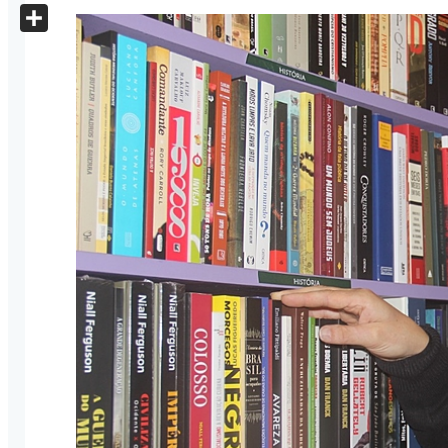
X
Share