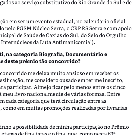
igados ao serviço substitutivo do Rio Grande do Sul e de
eção em ser um evento estadual, no calendário oficial
ado pelo FGSM Núcleo Serra, o CRP RS Serra e com apoio
cipal de Saúde de Caxias do Sul, do Selo do Orgulho
 Internúcleos da Luta Antimanicomial).
ti, na categoria Biografia, Documentário e
as deste prêmio tão concorrido?
concorrido me deixa muito ansioso em receber os
ssificação, me considero ousado em ter me inscrito,
a participar. Almejo ficar pelo menos entre os cinco
ará meu livro nacionalmente de várias formas. Entre
em cada categoria que terá circulação entre as
es, como em muitas promoções realizadas por livrarias
nho a possibilidade de minha participação no Prêmio
tapas de finalistas e o final que, como nesta 63ª