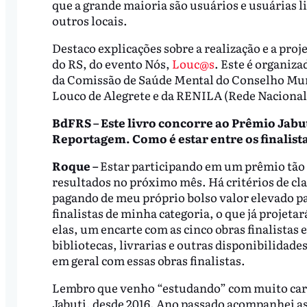
que a grande maioria são usuários e usuárias l
outros locais.
Destaco explicações sobre a realização e a proj
do RS, do evento Nós,
Louc@s
. Este é organiz
da Comissão de Saúde Mental do Conselho Muni
Louco de Alegrete e da RENILA (Rede Nacional
BdFRS – Este livro concorre ao Prêmio Jabu
Reportagem. Como é estar entre os finalist
Roque –
Estar participando em um prêmio tão 
resultados no próximo mês. Há critérios de cla
pagando de meu próprio bolso valor elevado par
finalistas de minha categoria, o que já projet
elas, um encarte com as cinco obras finalistas 
bibliotecas, livrarias e outras disponibilidad
em geral com essas obras finalistas.
Lembro que venho “estudando” com muito cari
Jabuti, desde 2016. Ano passado acompanhei as e