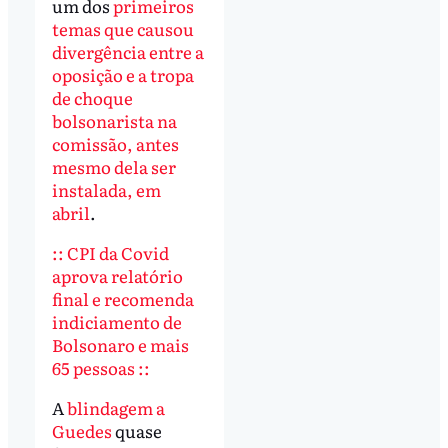
um dos
primeiros
temas que causou
divergência entre a
oposição e a tropa
de choque
bolsonarista na
comissão, antes
mesmo dela ser
instalada, em
abril
.
:: CPI da Covid
aprova relatório
final e recomenda
indiciamento de
Bolsonaro e mais
65 pessoas ::
A
blindagem a
Guedes
quase