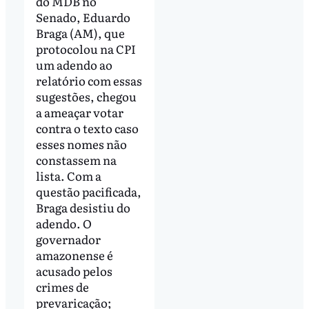
do MDB no
Senado, Eduardo
Braga (AM), que
protocolou na CPI
um adendo ao
relatório com essas
sugestões, chegou
a ameaçar votar
contra o texto caso
esses nomes não
constassem na
lista. Com a
questão pacificada,
Braga desistiu do
adendo. O
governador
amazonense é
acusado pelos
crimes de
prevaricação;