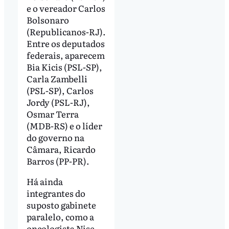
e o vereador Carlos
Bolsonaro
(Republicanos-RJ).
Entre os deputados
federais, aparecem
Bia Kicis (PSL-SP),
Carla Zambelli
(PSL-SP), Carlos
Jordy (PSL-RJ),
Osmar Terra
(MDB-RS) e o líder
do governo na
Câmara, Ricardo
Barros (PP-PR).
Há ainda
integrantes do
suposto gabinete
paralelo, como a
oncologista Nise