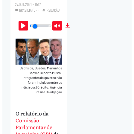
27.OUT.2021 - 11:17
BRASÍLIA (DF)
REDAÇÃO
Play
Mute
Download
Sachsida, Guedes, Markinhos
Show e Gilberto Musto:
integrantes do governo não
foram incluídos entre os
indiciados
|
Crédito: Agência
Brasil e Divulgação
O relatório da
Comissão
Parlamentar de
Inquérito (CPI)
da