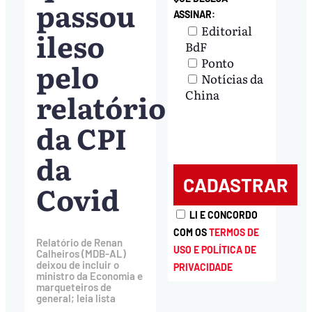
passou
ASSINAR:
Editorial
ileso
BdF
Ponto
pelo
Notícias da
relatório
China
da CPI
da
Covid
LI E CONCORDO
COM OS
TERMOS DE
Relatório de Renan
USO E POLÍTICA DE
Calheiros (MDB-AL)
deixou de incluir o
PRIVACIDADE
ministro da Economia e
marqueteiros de
general; leia lista