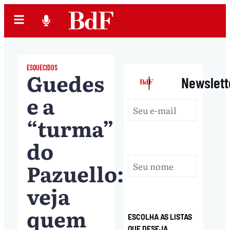
ESQUECIDOS
Guedes
|
Newslett
e a
“turma”
do
Pazuello:
veja
quem
ESCOLHA AS LISTAS
QUE DESEJA