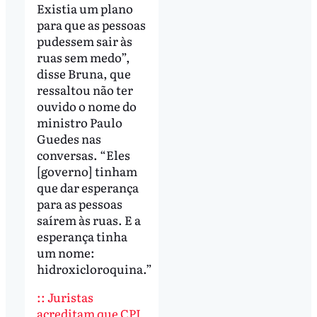
Existia um plano
para que as pessoas
pudessem sair às
ruas sem medo”,
disse Bruna, que
ressaltou não ter
ouvido o nome do
ministro Paulo
Guedes nas
conversas. “Eles
[governo] tinham
que dar esperança
para as pessoas
saírem às ruas. E a
esperança tinha
um nome:
hidroxicloroquina.”
:: Juristas
acreditam que CPI