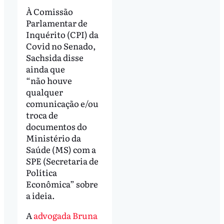
À Comissão
Parlamentar de
Inquérito (CPI) da
Covid no Senado,
Sachsida disse
ainda que
“não houve
qualquer
comunicação e/ou
troca de
documentos do
Ministério da
Saúde (MS) com a
SPE (Secretaria de
Política
Econômica” sobre
a ideia.
A
advogada Bruna