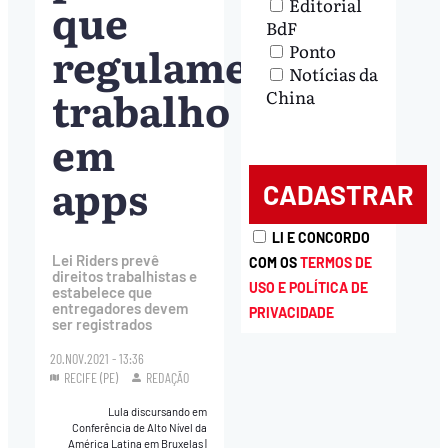
que
Editorial
BdF
regulamenta
Ponto
Notícias da
trabalho
China
em
apps
LI E CONCORDO
Lei Riders prevê
COM OS
TERMOS DE
direitos trabalhistas e
USO E POLÍTICA DE
estabelece que
entregadores devem
PRIVACIDADE
ser registrados
20.NOV.2021 - 13:36
RECIFE (PE)
REDAÇÃO
Lula discursando em
Conferência de Alto Nível da
América Latina em Bruxelas
|