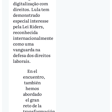
digitalização com
direitos. Lula tem
demonstrado
especial interesse
pela Lei Riders,
reconhecida
internacionalmente
como uma
vanguarda na
defesa dos direitos
laborais.
En el
encuentro,
también
hemos
abordado
el gran
reto de la
transformación