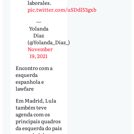
laborales.
pic.twitter.com/uSDdl53gxb
—
Yolanda
Díaz
(@Yolanda_Diaz_)
November
19, 2021
Encontro com a
esquerda
espanhola e
lawfare
Em Madrid, Lula
também teve
agenda com os
principais quadros
da esquerda do país