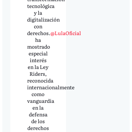
tecnológica
y la
digitalización
con
derechos.
@LulaOficial
ha
mostrado
especial
interés
en la Ley
Riders,
reconocida
internacionalmente
como
vanguardia
en la
defensa
de los
derechos