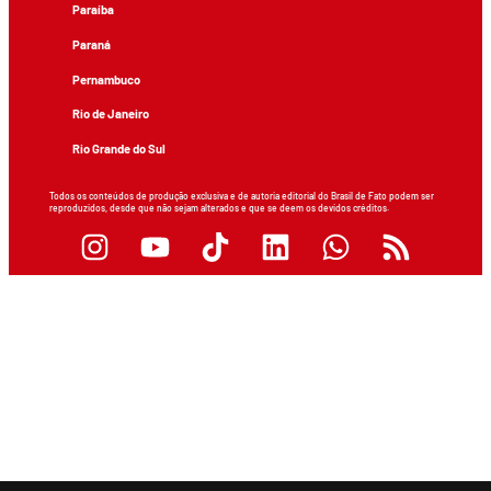
Paraíba
Paraná
Pernambuco
Rio de Janeiro
Rio Grande do Sul
Todos os conteúdos de produção exclusiva e de autoria editorial do Brasil de Fato podem ser
reproduzidos, desde que não sejam alterados e que se deem os devidos créditos.