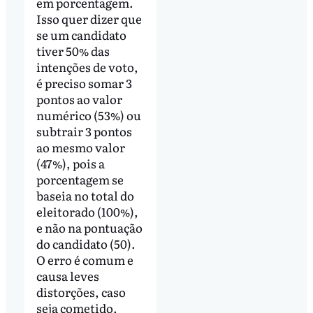
em porcentagem.
Isso quer dizer que
se um candidato
tiver 50% das
intenções de voto,
é preciso somar 3
pontos ao valor
numérico (53%) ou
subtrair 3 pontos
ao mesmo valor
(47%), pois a
porcentagem se
baseia no total do
eleitorado (100%),
e não na pontuação
do candidato (50).
O erro é comum e
causa leves
distorções, caso
seja cometido.