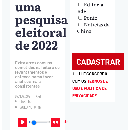
uma
Editorial
BdF
pesquisa
Ponto
Notícias da
eleitoral
China
de 2022
Evite erros comuns
cometidos na leitura de
levantamentos e
LI E CONCORDO
entenda como fazer
análises mais
COM OS
TERMOS DE
consistentes
USO E POLÍTICA DE
PRIVACIDADE
26.NOV.2021 - 14:41
BRASÍLIA (DF)
PAULO MOTORYN
Play
Mute
Download