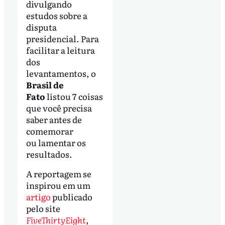
divulgando
estudos sobre a
disputa
presidencial. Para
facilitar a leitura
dos
levantamentos, o
Brasil de
Fato
listou 7 coisas
que você precisa
saber antes de
comemorar
ou lamentar os
resultados.
A reportagem se
inspirou em um
artigo
publicado
pelo site
FiveThirtyEight
,