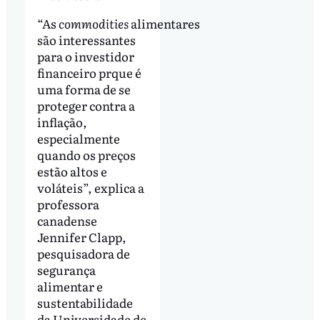
“As
commodities
alimentares
são interessantes
para o investidor
financeiro prque é
uma forma de se
proteger contra a
inflação,
especialmente
quando os preços
estão altos e
voláteis”, explica a
professora
canadense
Jennifer Clapp,
pesquisadora de
segurança
alimentar e
sustentabilidade
da Universidade de