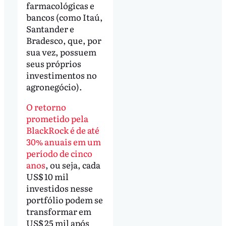
farmacológicas e
bancos (como Itaú,
Santander e
Bradesco, que, por
sua vez, possuem
seus próprios
investimentos no
agronegócio).
O retorno
prometido pela
BlackRock é de até
30% anuais em um
período de cinco
anos
, ou seja, cada
US$ 10 mil
investidos nesse
portfólio podem se
transformar em
US$ 25 mil após