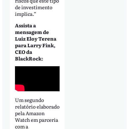
riscos que este tipo
de investimento
implica.”
Assista a
mensagem de
Luiz Eloy Terena
para Larry Fink,
CEO da
BlackRock:
Um segundo
relatório elaborado
pela Amazon
Watch em parceria
com a