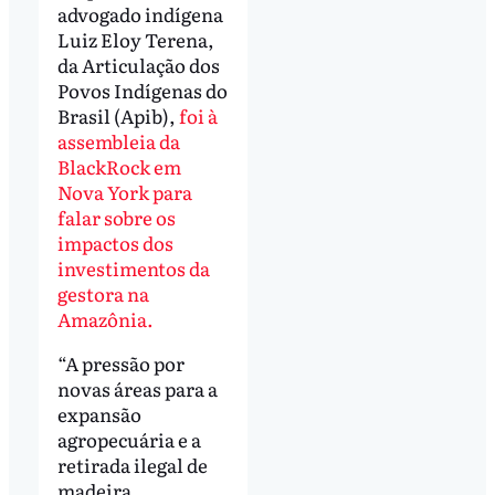
advogado indígena
Luiz Eloy Terena,
da Articulação dos
Povos Indígenas do
Brasil (Apib),
foi à
assembleia da
BlackRock em
Nova York para
falar sobre os
impactos dos
investimentos da
gestora na
Amazônia.
“A pressão por
novas áreas para a
expansão
agropecuária e a
retirada ilegal de
madeira