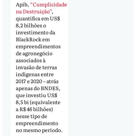
Apib,
“Cumplicidade
na Destruição”
,
quantifica em US$
8,2 bilhões o
investimento da
BlackRock em
empreendimentos
de agronegócio
associados à
invasão de terras
indígenas entre
2017 e 2020 – atrás
apenas do BNDES,
que investiu US$
8,5 bi (equivalente
a R$ 46 bilhões)
nesse tipo de
empreendimento
no mesmo período.