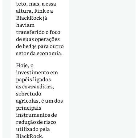
teto, mas, a essa
altura, Fink e a
BlackRock já
haviam
transferido o foco
de suas operações
de
hedge
para outro
setor da economia.
Hoje, o
investimento em
papéis ligados
às
commodities
,
sobretudo
agrícolas, é um dos
principais
instrumentos de
redução de risco
utilizado pela
BlackRock.