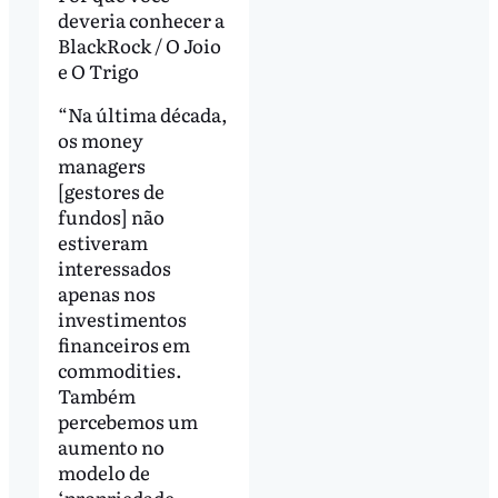
deveria conhecer a
BlackRock / O Joio
e O Trigo
“Na última década,
os money
managers
[gestores de
fundos] não
estiveram
interessados
apenas nos
investimentos
financeiros em
commodities.
Também
percebemos um
aumento no
modelo de
‘propriedade