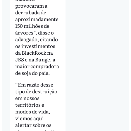
provocaram a
derrubada de
aproximadamente
150 milhões de
árvores”, disse o
advogado, citando
os investimentos
da BlackRock na
JBS e na Bunge, a
maior compradora
de soja do país.
“Em razão desse
tipo de destruição
em nossos
territórios e
modos de vida,
viemos aqui
alertar sobre os