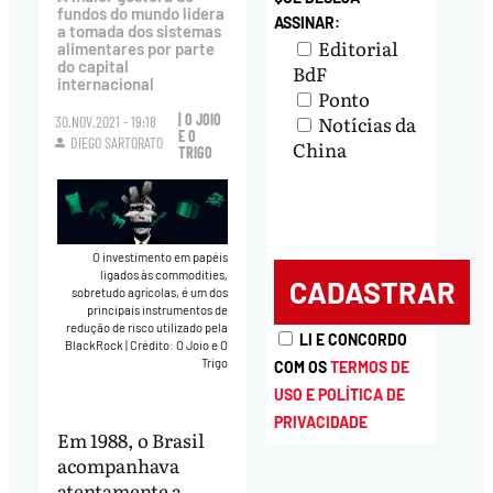
fundos do mundo lidera
ASSINAR:
a tomada dos sistemas
Editorial
alimentares por parte
do capital
BdF
internacional
Ponto
| O JOIO
Notícias da
30.NOV.2021 - 19:18
E O
DIEGO SARTORATO
China
TRIGO
O investimento em papéis
ligados às commodities,
sobretudo agrícolas, é um dos
principais instrumentos de
redução de risco utilizado pela
LI E CONCORDO
BlackRock
|
Crédito: O Joio e O
Trigo
COM OS
TERMOS DE
USO E POLÍTICA DE
PRIVACIDADE
Em 1988, o Brasil
acompanhava
atentamente a