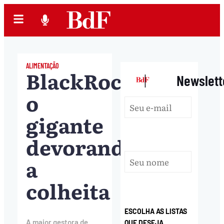
ALIMENTAÇÃO
BlackRock,
|
Newslett
o
gigante
devorando
a
colheita
ESCOLHA AS LISTAS
A maior gestora de
QUE DESEJA