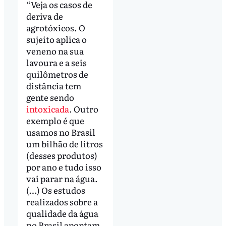
“Veja os casos de
deriva de
agrotóxicos. O
sujeito aplica o
veneno na sua
lavoura e a seis
quilômetros de
distância tem
gente sendo
intoxicada
. Outro
exemplo é que
usamos no Brasil
um bilhão de litros
(desses produtos)
por ano e tudo isso
vai parar na água.
(…) Os estudos
realizados sobre a
qualidade da água
no Brasil apontam