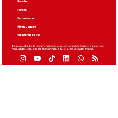
Paraíba
Paraná
Pernambuco
Rio de Janeiro
Rio Grande do Sul
Todos os conteúdos de produção exclusiva e de autoria editorial do Brasil de Fato podem ser
reproduzidos, desde que não sejam alterados e que se deem os devidos créditos.