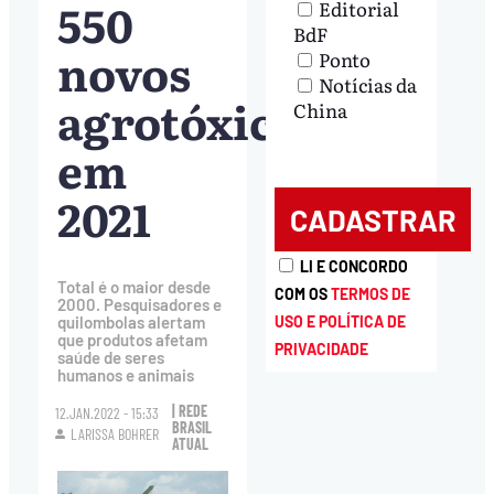
550
Editorial
BdF
novos
Ponto
Notícias da
agrotóxicos
China
em
2021
LI E CONCORDO
Total é o maior desde
COM OS
TERMOS DE
2000. Pesquisadores e
quilombolas alertam
USO E POLÍTICA DE
que produtos afetam
PRIVACIDADE
saúde de seres
humanos e animais
| REDE
12.JAN.2022 - 15:33
BRASIL
LARISSA BOHRER
ATUAL