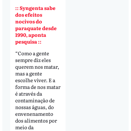
:: Syngenta sabe
dos efeitos
nocivos do
paraquate desde
1990, aponta
pesquisa ::
“Como a gente
sempre diz eles
querem nos matar,
mas a gente
escolhe viver. E a
forma de nos matar
é através da
contaminação de
nossas águas, do
envenenamento
dos alimentos por
meio da