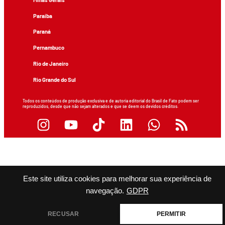
Paraíba
Paraná
Pernambuco
Rio de Janeiro
Rio Grande do Sul
Todos os conteúdos de produção exclusiva e de autoria editorial do Brasil de Fato podem ser
reproduzidos, desde que não sejam alterados e que se deem os devidos créditos.
Este site utiliza cookies para melhorar sua experiência de
navegação.
GDPR
RECUSAR
PERMITIR