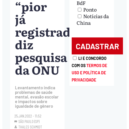
“pior
BdF
Ponto
já
Notícias da
China
registrada”,
diz
pesquisa
LI E CONCORDO
da ONU
COM OS
TERMOS DE
USO E POLÍTICA DE
PRIVACIDADE
Levantamento indica
problemas de saúde
mental, evasão escolar
e impactos sobre
igualdade de gênero
25.JAN.2022 - 11:52
SÃO PAULO (SP)
THALES SCHMIDT