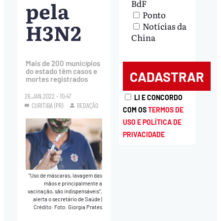
pela
BdF
Ponto
H3N2
Notícias da
China
Mais de 200 municípios
do estado têm casos e
mortes registrados
26.JAN.2022 - 10:47
LI E CONCORDO
CURITIBA (PR)
REDAÇÃO
COM OS
TERMOS DE
USO E POLÍTICA DE
PRIVACIDADE
“Uso de máscaras, lavagem das
mãos e principalmente a
vacinação, são indispensáveis”,
alerta o secretário de Saúde
|
Crédito: Foto: Giorgia Prates