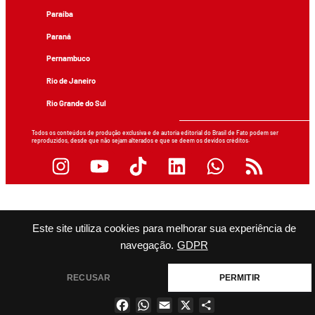
Paraíba
Paraná
Pernambuco
Rio de Janeiro
Rio Grande do Sul
Todos os conteúdos de produção exclusiva e de autoria editorial do Brasil de Fato podem ser
reproduzidos, desde que não sejam alterados e que se deem os devidos créditos.
Este site utiliza cookies para melhorar sua experiência de
navegação.
GDPR
RECUSAR
PERMITIR
Facebook
WhatsApp
Email
X
Share
×