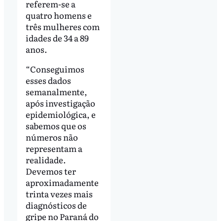
referem-se a
quatro homens e
três mulheres com
idades de 34 a 89
anos.
“Conseguimos
esses dados
semanalmente,
após investigação
epidemiológica, e
sabemos que os
números não
representam a
realidade.
Devemos ter
aproximadamente
trinta vezes mais
diagnósticos de
gripe no Paraná do