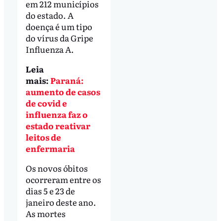
em 212 municípios
do estado. A
doença é um tipo
do vírus da Gripe
Influenza A.
Leia
mais:
Paraná:
aumento de casos
de covid e
influenza faz o
estado reativar
leitos de
enfermaria
Os novos óbitos
ocorreram entre os
dias 5 e 23 de
janeiro deste ano.
As mortes