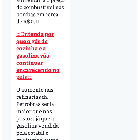
do combustível nas
bombas em cerca
de R$ 0,11.
:: Entenda por
que o gás de
cozinha e a
gasolina vão
continuar
encarecendo no
país ::
O aumento nas
refinarias da
Petrobras seria
maior que nos
postos, já que a
gasolina vendida
pela estatal é
misturada a uma