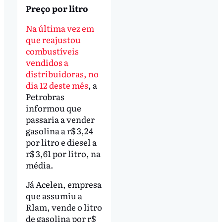
Preço por litro
Na última vez em
que reajustou
combustíveis
vendidos a
distribuidoras, no
dia 12 deste mês
, a
Petrobras
informou que
passaria a vender
gasolina a r$ 3,24
por litro e diesel a
r$ 3,61 por litro, na
média.
Já Acelen, empresa
que assumiu a
Rlam, vende o litro
de gasolina por r$