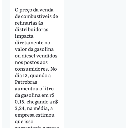
O preço da venda
de combustíveis de
refinarias às
distribuidoras
impacta
diretamente no
valor da gasolina
ou diesel vendidos
nos postos aos
consumidores. No
dia 12, quando a
Petrobras
aumentou o litro
da gasolina em r$
0,15, chegando a r$
3,24, na média, a
empresa estimou
que isso
aumentaria o preço