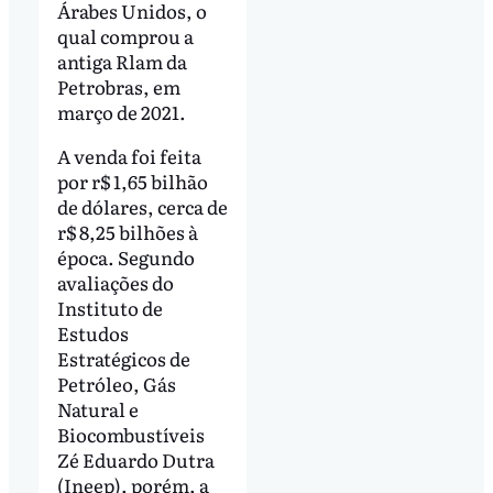
Árabes Unidos, o
qual comprou a
antiga Rlam da
Petrobras, em
março de 2021.
A venda foi feita
por r$ 1,65 bilhão
de dólares, cerca de
r$ 8,25 bilhões à
época. Segundo
avaliações do
Instituto de
Estudos
Estratégicos de
Petróleo, Gás
Natural e
Biocombustíveis
Zé Eduardo Dutra
(Ineep), porém, a