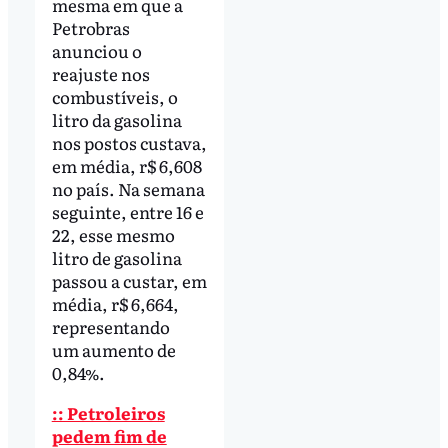
mesma em que a
Petrobras
anunciou o
reajuste nos
combustíveis, o
litro da gasolina
nos postos custava,
em média, r$ 6,608
no país. Na semana
seguinte, entre 16 e
22, esse mesmo
litro de gasolina
passou a custar, em
média, r$ 6,664,
representando
um aumento de
0,84%.
:: Petroleiros
pedem fim de