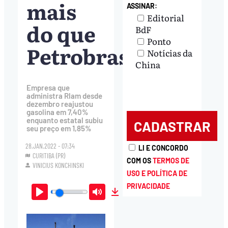
mais
ASSINAR:
Editorial
do que
BdF
Ponto
Petrobras
Notícias da
China
Empresa que
administra Rlam desde
dezembro reajustou
gasolina em 7,40%
enquanto estatal subiu
seu preço em 1,85%
28.JAN.2022 - 07:34
LI E CONCORDO
CURITIBA (PR)
COM OS
TERMOS DE
VINICIUS KONCHINSKI
USO E POLÍTICA DE
PRIVACIDADE
Play
Mute
Download