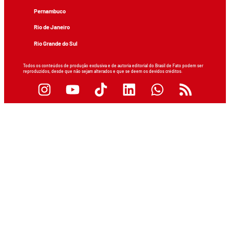
Pernambuco
Rio de Janeiro
Rio Grande do Sul
Todos os conteúdos de produção exclusiva e de autoria editorial do Brasil de Fato podem ser
reproduzidos, desde que não sejam alterados e que se deem os devidos créditos.