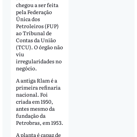
chegou a ser feita
pela Federação
Única dos
Petroleiros (FUP)
ao Tribunal de
Contas da União
(TCU). O órgão não
viu
irregularidades no
negócio.
A antiga Rlam é a
primeira refinaria
nacional. Foi
criada em 1950,
antes mesmo da
fundação da
Petrobras, em 1953.
A planta é capaz de