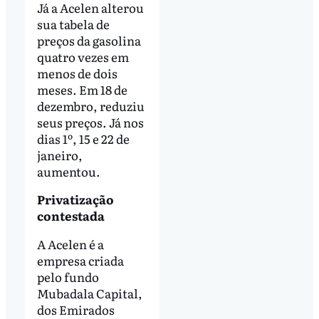
Já a Acelen alterou
sua tabela de
preços da gasolina
quatro vezes em
menos de dois
meses. Em 18 de
dezembro, reduziu
seus preços. Já nos
dias 1º, 15 e 22 de
janeiro,
aumentou.
Privatização
contestada
A Acelen é a
empresa criada
pelo fundo
Mubadala Capital,
dos Emirados