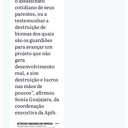
o assassinato
cotidiano de seus
parentes, ou a
testemunhar a
destruição de
biomas dos quais
são os guardiões
para avançar um
projeto que não
gera
desenvolvimento
real, e sim
destruição e lucros
nas mãos de
poucos”, afirmou
Sonia Guajajara, da
coordenação
executiva da Apib.