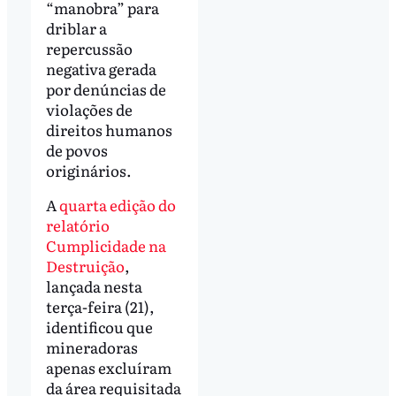
“manobra” para
driblar a
repercussão
negativa gerada
por denúncias de
violações de
direitos humanos
de povos
originários.
A
quarta edição do
relatório
Cumplicidade na
Destruição
,
lançada nesta
terça-feira (21),
identificou que
mineradoras
apenas excluíram
da área requisitada