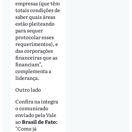
empresas (que têm
totais condições de
saber quais áreas
estão pleiteando
para sequer
protocolar esses
requerimentos), e
das corporações
financeiras que as
financiam”,
complementa a
liderança.
Outro lado
Confira na íntegra
o comunicado
enviado pela Vale
ao
Brasil de Fato:
"Como já