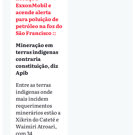
ExxonMobil e
acende alerta
para poluição de
petróleo na foz do
São Francisco ::
Mineração em
terras indígenas
contraria
constituição, diz
Apib
Entre as terras
indígenas onde
mais incidem
requerimentos
minerários estão a
Xikrin do Cateté e
Waimiri Atroari,
com 34