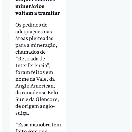
minerários
voltam a tramitar
Os pedidos de
adequações nas
áreas pleiteadas
para a mineração,
chamados de
“Retirada de
Interferência”,
foram feitos em
nome da Vale, da
Anglo American,
da canadense Belo
Sun e da Glencore,
de origem anglo-
suíça.
“Essa manobra tem
feito com que