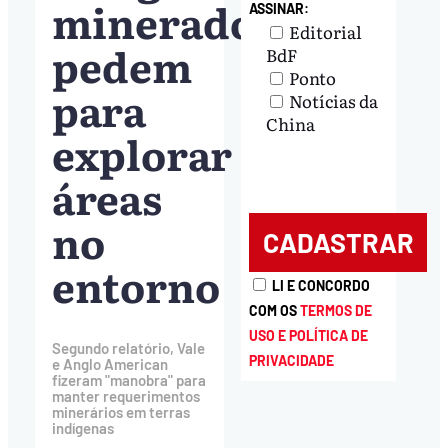
mineradoras
ASSINAR:
Editorial
pedem
BdF
Ponto
para
Notícias da
China
explorar
áreas
no
entorno
LI E CONCORDO
COM OS
TERMOS DE
USO E POLÍTICA DE
Segundo relatório, Vale
PRIVACIDADE
e Anglo American
fizeram "manobra" para
manter requerimentos
minerários em terras
indígenas