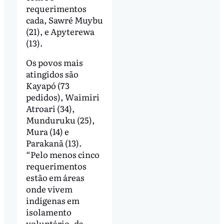
requerimentos
cada, Sawré Muybu
(21), e Apyterewa
(13).
Os povos mais
atingidos são
Kayapó (73
pedidos), Waimiri
Atroari (34),
Munduruku (25),
Mura (14) e
Parakanã (13).
“Pelo menos cinco
requerimentos
estão em áreas
onde vivem
indígenas em
isolamento
voluntário, da