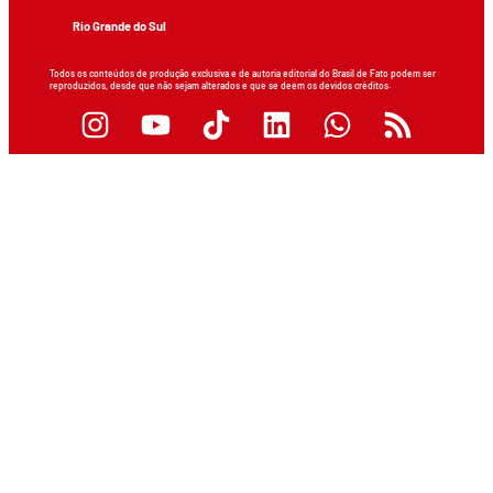
Rio Grande do Sul
Todos os conteúdos de produção exclusiva e de autoria editorial do Brasil de Fato podem ser
reproduzidos, desde que não sejam alterados e que se deem os devidos créditos.