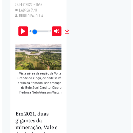
22.FEV.2022 - 11:49
LÁBREA (AM)
MURILO PAJOLLA
Play
Mute
Download
Vista aérea da região da Volta
Grande do Xingu, de onde se vê
a Vila da Ressaca, sob ameaça
da Belo Sun
|
Crédito: Cícero
Pedrosa Neto/Amazon Watch
Em 2021, duas
gigantes da
mineração, Vale e