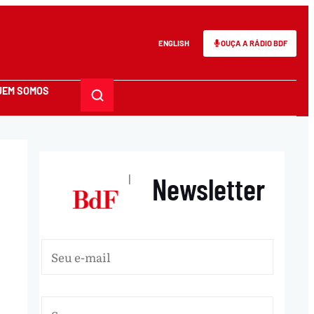
ENGLISH
OUÇA A RÁDIO BDF
UEM SOMOS
Newsletter
|