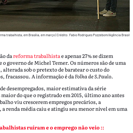
rma trabalhista, em Brasília, em março
|
Crédito: Fabio Rodrigues Pozzebom/Agência Brasil
são da
reforma trabalhista
e apenas 27% se dizem
te o governo de Michel Temer. Os números são de uma
, alterada sob o pretexto de baratear o custo do
s, fracassou. A informação é da
Folha de S.Paulo
.
s de desempregados, maior estimativa da série
 maior do que o registrado em 2015, último ano antes
abalho viu crescerem empregos precários, a
 a renda média caiu e atingiu seu menor nível em uma
abalhistas ruíram e o emprego não veio ::