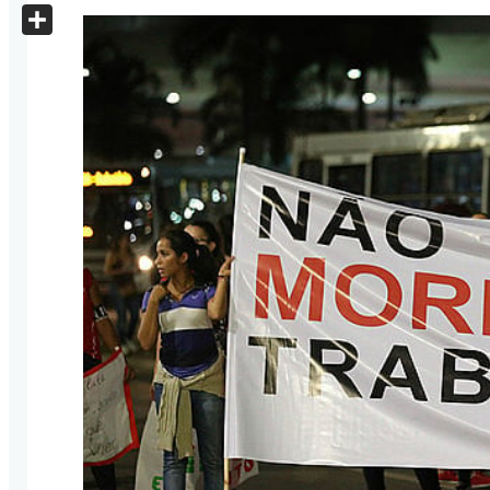
X
Share