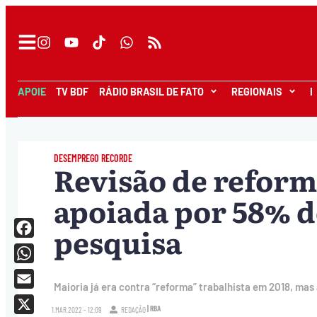
APOIE
TV BDF
RÁDIO BRASIL DE FATO
REGIONAIS
I
DESEMPREGO RECORDE
Revisão de reform
apoiada por 58% do
pesquisa
Facebook
WhatsApp
Maioria já era contra “reforma” trabalhista em 2018, m
Email
| RBA
1.MAR.2022 - 12:09
REDAÇÃO