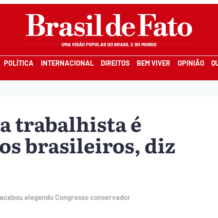
POLÍTICA
INTERNACIONAL
DIREITOS
BEM VIVER
OPINIÃO
Q
a trabalhista é
s brasileiros, diz
as acabou elegendo Congresso conservador