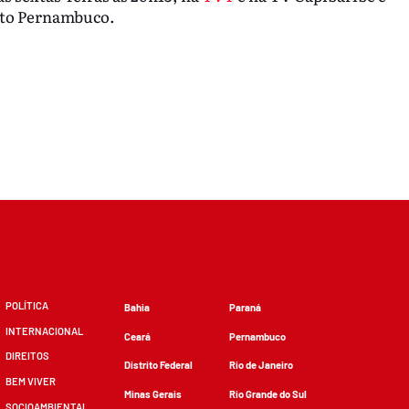
Fato Pernambuco.
POLÍTICA
Bahia
Paraná
INTERNACIONAL
Ceará
Pernambuco
DIREITOS
Distrito Federal
Rio de Janeiro
BEM VIVER
Minas Gerais
Rio Grande do Sul
SOCIOAMBIENTAL