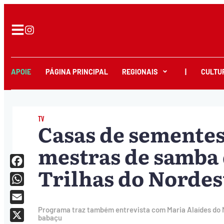
APOIE
PÁGINA PRINCIPAL
REGIONAIS
|
CULTU
TV
Casas de sementes
mestras de samba 
Trilhas do Nordes
Facebook
WhatsApp
Email
Programa traz também entrevista com Maria Alaídes do M
babaçu