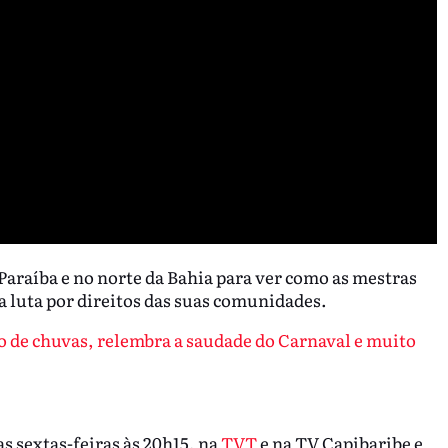
 Paraíba e no norte da Bahia para ver como as mestras
a luta por direitos das suas comunidades.
o de chuvas, relembra a saudade do Carnaval e muito
as sextas-feiras às 20h15, na
TVT
e na TV Capibaribe e