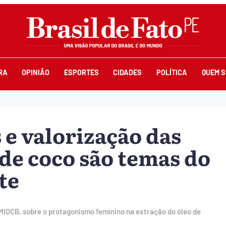
RA
OPINIÃO
ESPORTES
CIDADES
POLÍTICA
QUEM 
 e valorização das
de coco são temas do
te
IQCB, sobre o protagonismo feminino na extração do óleo de