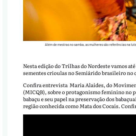
Além de mestras no samba, as mulheres são referências na luta
Nesta edição do Trilhas do Nordeste vamos até
sementes crioulas no Semiárido brasileiro no
Confira entrevista Maria Alaídes, do Movimen
(MICQB), sobre o protagonismo feminino no pr
babaçu e seu papel na preservação dos babaçua
região conhecida como Mata dos Cocais. Confi