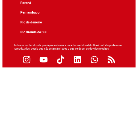
Paraná
Pernambuco
Rio de Janeiro
Rio Grande do Sul
Todos os conteúdos de produção exclusiva e de autoria editorial do Brasil de Fato podem ser
reproduzidos, desde que não sejam alterados e que se deem os devidos créditos.