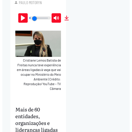
PAULO MOTORYN
Play
Mute
Download
Cristiane Lemos Batista de
Freitas nunca teve experiência
em áreas ligadas à vaga que vai
ocupar no Ministério do Meio
Ambiente
|
Crédito:
Reprodução/YouTube – TV
Câmara
Mais de 60
entidades,
organizações e
lideranças ligadas