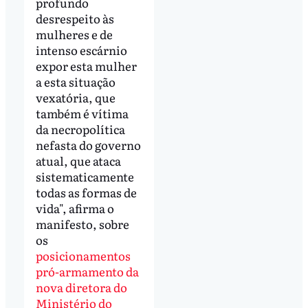
profundo
desrespeito às
mulheres e de
intenso escárnio
expor esta mulher
a esta situação
vexatória, que
também é vítima
da necropolítica
nefasta do governo
atual, que ataca
sistematicamente
todas as formas de
vida", afirma o
manifesto, sobre
os
posicionamentos
pró-armamento da
nova diretora do
Ministério do