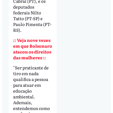
Cabral (PT), e os
deputados
federais Nilto
Tatto (PT-SP) e
Paulo Pimenta (PT-
RS).
:: Veja nove vezes
em que Bolsonaro
atacou os direitos
das mulheres ::
"Ser praticante de
tiro em nada
qualifica a pessoa
para atuar em
educação
ambiental.
Ademais,
entendemos como