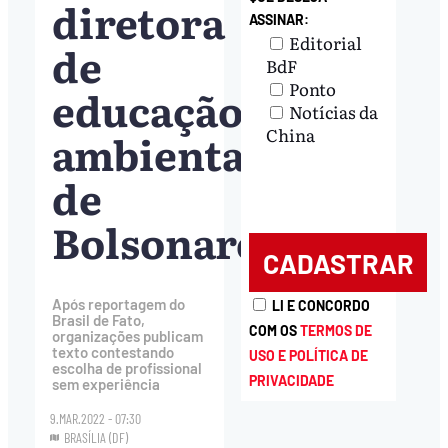
diretora
ASSINAR:
Editorial
de
BdF
Ponto
educação
Notícias da
China
ambiental
de
Bolsonaro
Após reportagem do
LI E CONCORDO
Brasil de Fato,
COM OS
TERMOS DE
organizações publicam
texto contestando
USO E POLÍTICA DE
escolha de profissional
PRIVACIDADE
sem experiência
9.MAR.2022 - 07:30
BRASÍLIA (DF)