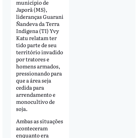
município de
Japorã (MS),
lideranças Guarani
Ñandeva da Terra
Indígena (TI) Yvy
Katu relatam ter
tido parte de seu
território invadido
por tratores e
homens armados,
pressionando para
que a área seja
cedida para
arrendamento e
monocultivo de
soja.
Ambas as situações
aconteceram
enquanto era