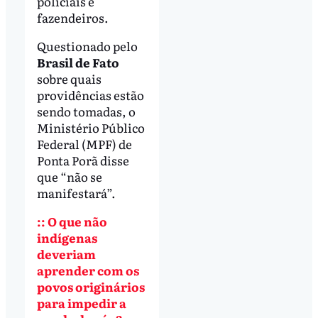
policiais e
fazendeiros.
Questionado pelo
Brasil de Fato
sobre quais
providências estão
sendo tomadas, o
Ministério Público
Federal (MPF) de
Ponta Porã disse
que “não se
manifestará”.
:: O que não
indígenas
deveriam
aprender com os
povos originários
para impedir a