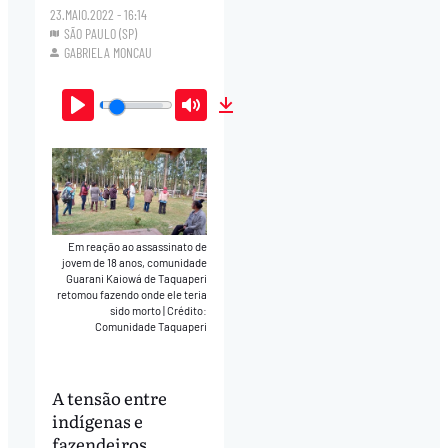
23.MAIO.2022 - 16:14
SÃO PAULO (SP)
GABRIELA MONCAU
Play
Mute
Download
Em reação ao assassinato de
jovem de 18 anos, comunidade
Guarani Kaiowá de Taquaperi
retomou fazendo onde ele teria
sido morto
|
Crédito:
Comunidade Taquaperi
A tensão entre
indígenas e
fazendeiros