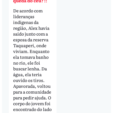
queda do céu? ::
De acordo com
lideranças
indígenas da
região, Alex havia
saído junto com a
esposa da reserva
Taquaperi, onde
viviam. Enquanto
ela tomava banho
no rio, ele foi
buscar lenha. Da
água, ela teria
ouvido os tiros.
Apavorada, voltou
para a comunidade
para pedir ajuda. O
corpo do jovem foi
encontrado do lado