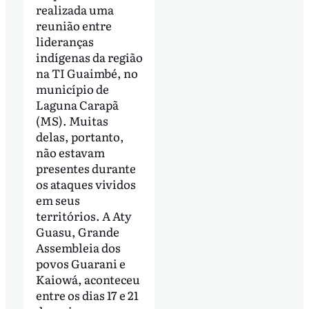
realizada uma
reunião entre
lideranças
indígenas da região
na TI Guaimbé, no
município de
Laguna Carapã
(MS). Muitas
delas, portanto,
não estavam
presentes durante
os ataques vividos
em seus
territórios. A Aty
Guasu, Grande
Assembleia dos
povos Guarani e
Kaiowá, aconteceu
entre os dias 17 e 21