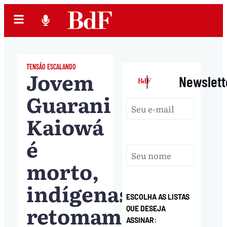
TENSÃO ESCALANDO
Jovem
|
Newslett
Guarani
Kaiowá
é
morto,
indígenas
ESCOLHA AS LISTAS
retomam
QUE DESEJA
ASSINAR: