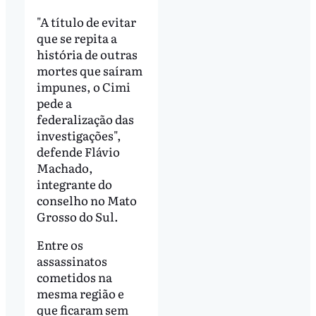
"A título de evitar
que se repita a
história de outras
mortes que saíram
impunes, o Cimi
pede a
federalização das
investigações",
defende Flávio
Machado,
integrante do
conselho no Mato
Grosso do Sul.
Entre os
assassinatos
cometidos na
mesma região e
que ficaram sem