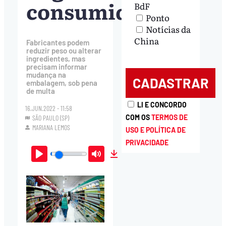
consumidor
BdF
Ponto
Notícias da
China
Fabricantes podem
reduzir peso ou alterar
ingredientes, mas
precisam informar
mudança na
embalagem, sob pena
de multa
LI E CONCORDO
16.JUN.2022 - 11:58
COM OS
TERMOS DE
SÃO PAULO (SP)
MARIANA LEMOS
USO E POLÍTICA DE
PRIVACIDADE
Play
Mute
Download