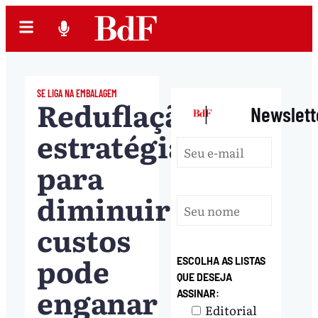
SE LIGA NA EMBALAGEM
Reduflação:
|
Newslett
estratégia
para
diminuir
custos
pode
ESCOLHA AS LISTAS
QUE DESEJA
enganar
ASSINAR:
Editorial