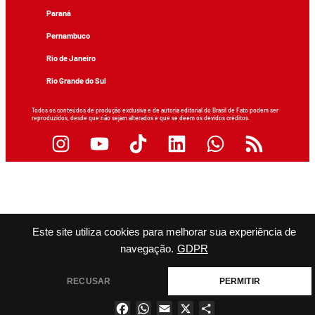
Paraná
Pernambuco
Rio de Janeiro
Rio Grande do Sul
Todos os conteúdos de produção exclusiva e de autoria editorial do Brasil de Fato podem ser
reproduzidos, desde que não sejam alterados e que se deem os devidos créditos.
Este site utiliza cookies para melhorar sua experiência de
navegação.
GDPR
RECUSAR
PERMITIR
Facebook
WhatsApp
Email
X
Share