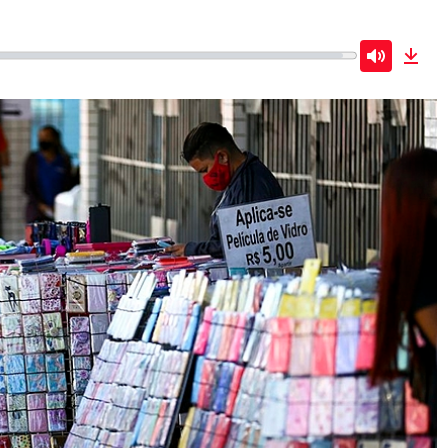
Mute
Dow