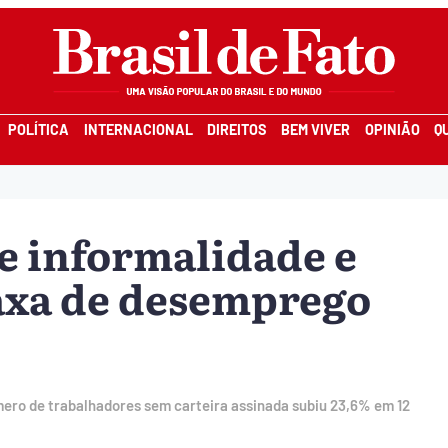
POLÍTICA
INTERNACIONAL
DIREITOS
BEM VIVER
OPINIÃO
Q
e informalidade e
axa de desemprego
ro de trabalhadores sem carteira assinada subiu 23,6% em 12