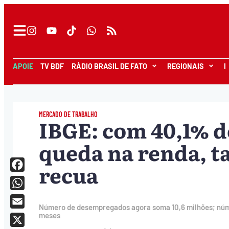
APOIE
TV BDF
RÁDIO BRASIL DE FATO
REGIONAIS
I
MERCADO DE TRABALHO
IBGE: com 40,1% d
queda na renda, t
recua
Facebook
WhatsApp
Número de desempregados agora soma 10,6 milhões; núme
Email
meses