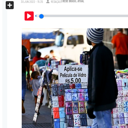
| REDE BRASIL ATUAL
X
30.JUN.2022 - 15:35
REDAÇÃO
Share
Play