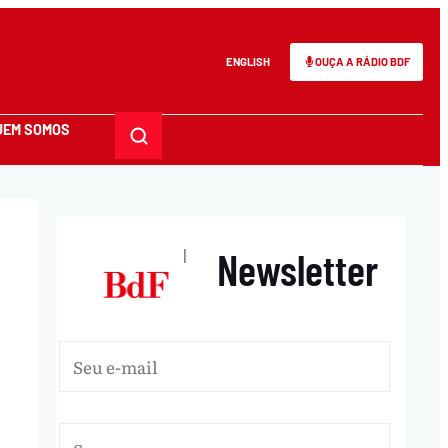
ENGLISH
OUÇA A RÁDIO BDF
UEM SOMOS
Newsletter
|