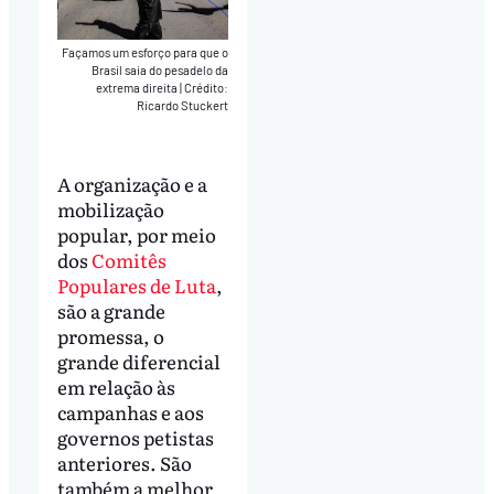
Façamos um esforço para que o
Brasil saia do pesadelo da
extrema direita
|
Crédito:
Ricardo Stuckert
A organização e a
mobilização
popular, por meio
dos
Comitês
Populares de Luta
,
são a grande
promessa, o
grande diferencial
em relação às
campanhas e aos
governos petistas
anteriores. São
também a melhor