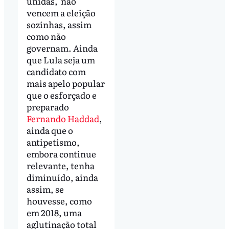
unidas, não
vencem a eleição
sozinhas, assim
como não
governam. Ainda
que Lula seja um
candidato com
mais apelo popular
que o esforçado e
preparado
Fernando Haddad
,
ainda que o
antipetismo,
embora continue
relevante, tenha
diminuído, ainda
assim, se
houvesse, como
em 2018, uma
aglutinação total