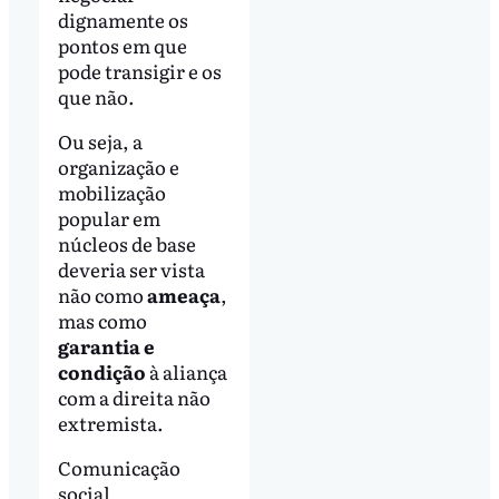
dignamente os
pontos em que
pode transigir e os
que não.
Ou seja, a
organização e
mobilização
popular em
núcleos de base
deveria ser vista
não como
ameaça
,
mas como
garantia e
condição
à aliança
com a direita não
extremista.
Comunicação
social