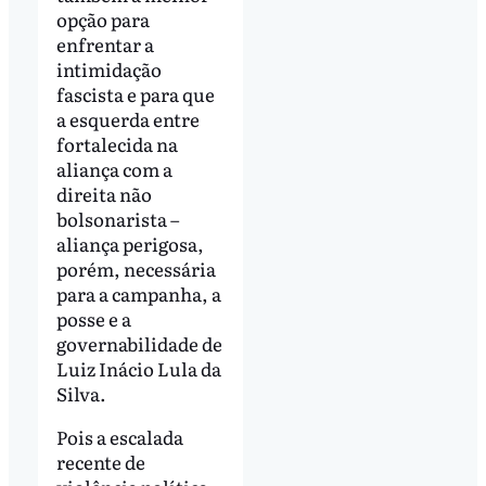
opção para
enfrentar a
intimidação
fascista e para que
a esquerda entre
fortalecida na
aliança com a
direita não
bolsonarista –
aliança perigosa,
porém, necessária
para a campanha, a
posse e a
governabilidade de
Luiz Inácio Lula da
Silva.
Pois a escalada
recente de