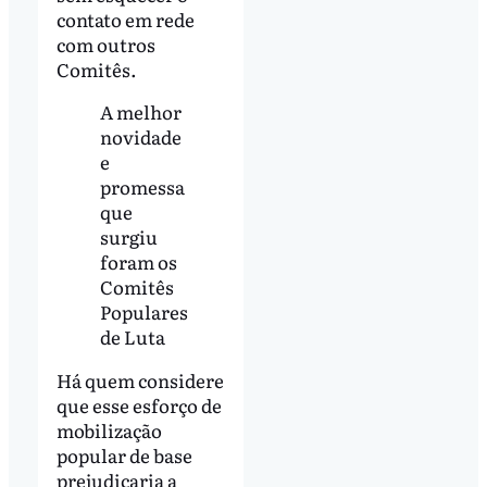
contato em rede
com outros
Comitês.
A melhor
novidade
e
promessa
que
surgiu
foram os
Comitês
Populares
de Luta
Há quem considere
que esse esforço de
mobilização
popular de base
prejudicaria a