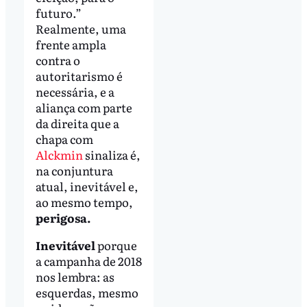
futuro.”
Realmente, uma
frente ampla
contra o
autoritarismo é
necessária, e a
aliança com parte
da direita que a
chapa com
Alckmin
sinaliza é,
na conjuntura
atual, inevitável e,
ao mesmo tempo,
perigosa.
Inevitável
porque
a campanha de 2018
nos lembra: as
esquerdas, mesmo