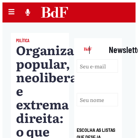
POLÍTICA
Organização
|
Newslett
popular,
neoliberalismo
e
extrema
direita:
o que
ESCOLHA AS LISTAS
QUE DESEJA