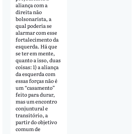
aliança com a
direita não
bolsonarista, a
qual poderia se
alarmar com esse
fortalecimento da
esquerda. Há que
se ter em mente,
quanto a isso, duas
coisas: 1) a aliança
da esquerda com
essas forças não é
um “casamento”
feito para durar,
mas um encontro
conjuntural e
transitório, a
partir do objetivo
comum de