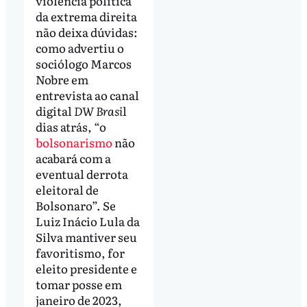
violência política
da extrema direita
não deixa dúvidas:
como advertiu o
sociólogo Marcos
Nobre em
entrevista ao canal
digital
DW Brasi
l
dias atrás, “o
bolsonarismo
não
acabará com a
eventual derrota
eleitoral de
Bolsonaro”. Se
Luiz Inácio Lula da
Silva mantiver seu
favoritismo, for
eleito presidente e
tomar posse em
janeiro de 2023,