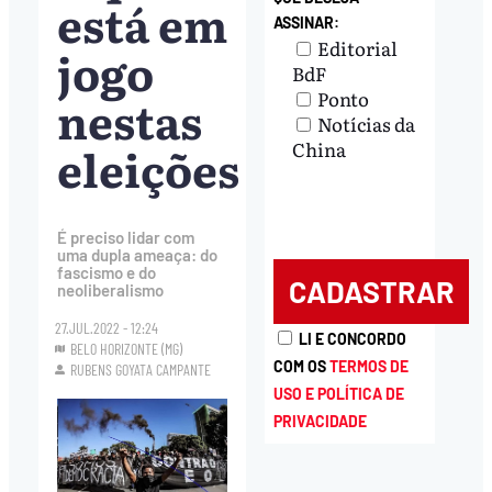
está em
ASSINAR:
Editorial
jogo
BdF
Ponto
nestas
Notícias da
eleições
China
É preciso lidar com
uma dupla ameaça: do
fascismo e do
neoliberalismo
27.JUL.2022 - 12:24
LI E CONCORDO
BELO HORIZONTE (MG)
COM OS
TERMOS DE
RUBENS GOYATA CAMPANTE
USO E POLÍTICA DE
PRIVACIDADE