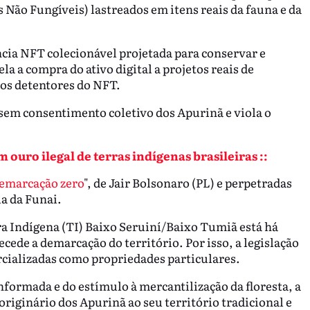
 Não Fungíveis) lastreados em itens reais da fauna e da
ncia NFT colecionável projetada para conservar e
la a compra do ativo digital a projetos reais de
los detentores do NFT.
a sem consentimento coletivo dos Apurinã e viola o
ouro ilegal de terras indígenas brasileiras ::
emarcação zero
", de Jair Bolsonaro (PL) e perpetradas
la da Funai.
ra Indígena (TI) Baixo Seruiní/Baixo Tumiã está há
cede a demarcação do território. Por isso, a legislação
rcializadas como propriedades particulares.
informada e do estímulo à mercantilização da floresta, a
originário dos Apurinã ao seu território tradicional e