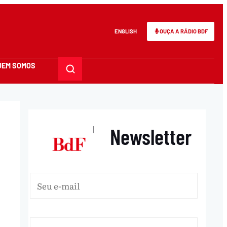
ENGLISH
OUÇA A RÁDIO BDF
UEM SOMOS
Newsletter
|