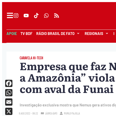
APOIE
TV BDF
RÁDIO BRASIL DE FATO
REGIONAIS
I
CARAVELA HI-TECH
Empresa que faz N
a Amazônia” viola
com aval da Funai
Facebook
WhatsApp
Investigação exclusiva mostra que Nemus gera ativos digi
Email
9.AGO.2022 - 06:22
LÁBREA (AM)
MURILO PAJOLLA