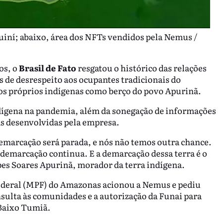
iní; abaixo, área dos NFTs vendidos pela Nemus /
os, o
Brasil de Fato
resgatou o histórico das relações
s de desrespeito aos ocupantes tradicionais do
los próprios indígenas como berço do povo Apurinã.
dígena na pandemia, além da sonegação de informações
as desenvolvidas pela empresa.
 demarcação será parada, e nós não temos outra chance.
e demarcação continua. E a demarcação dessa terra é o
es Soares Apurinã, morador da terra indígena.
Federal (MPF) do Amazonas acionou a Nemus e pediu
nsulta às comunidades e a autorização da Funai para
/Baixo Tumiã.