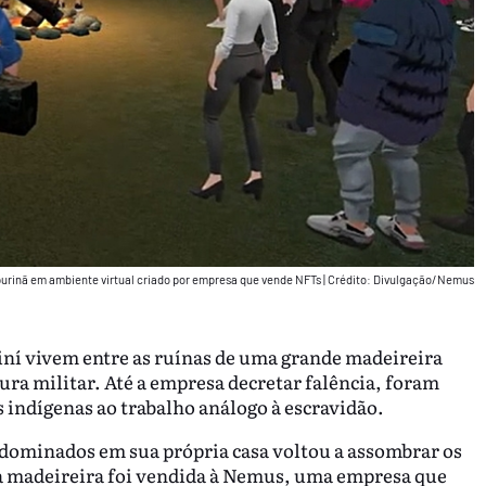
urinã em ambiente virtual criado por empresa que vende NFTs
|
Crédito: Divulgação/Nemus
iní vivem entre as ruínas de uma grande madeireira
dura militar. Até a empresa decretar falência, foram
 indígenas ao trabalho análogo à escravidão.
 dominados em sua própria casa voltou a assombrar os
a madeireira foi vendida à Nemus, uma empresa que