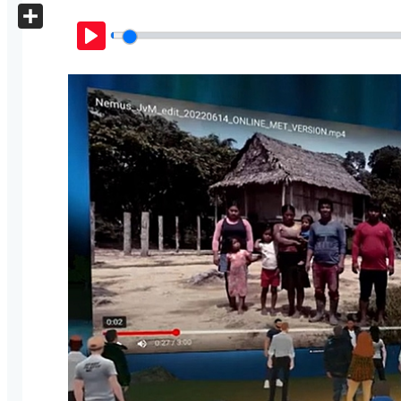
X
Share
Play