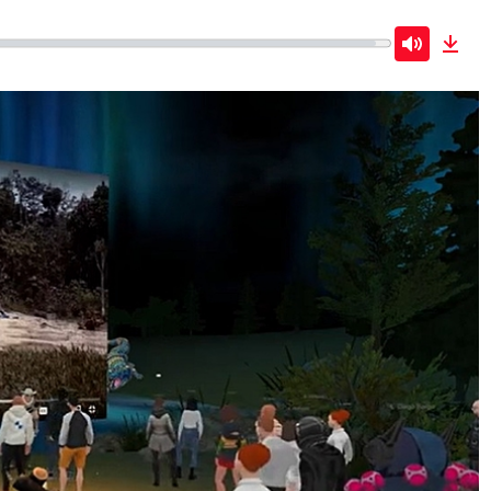
Mute
Dow