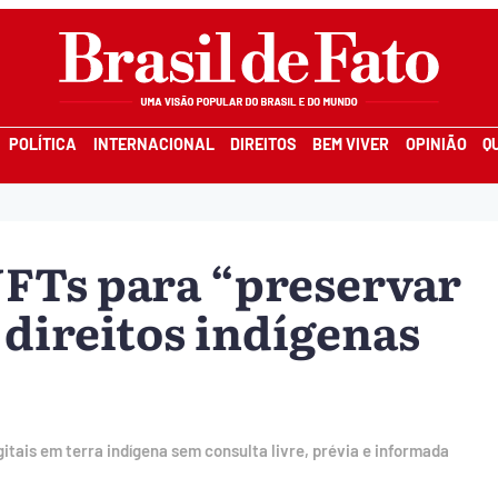
POLÍTICA
INTERNACIONAL
DIREITOS
BEM VIVER
OPINIÃO
Q
FTs para “preservar
 direitos indígenas
tais em terra indígena sem consulta livre, prévia e informada