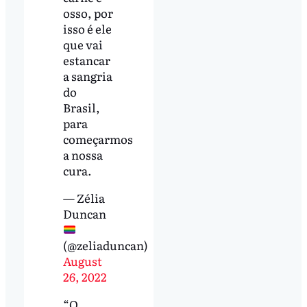
osso, por
isso é ele
que vai
estancar
a sangria
do
Brasil,
para
começarmos
a nossa
cura.
— Zélia
Duncan
(@zeliaduncan)
August
26, 2022
“O