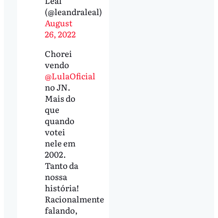
Leal
(@leandraleal)
August
26, 2022
Chorei
vendo
@LulaOficial
no JN.
Mais do
que
quando
votei
nele em
2002.
Tanto da
nossa
história!
Racionalmente
falando,