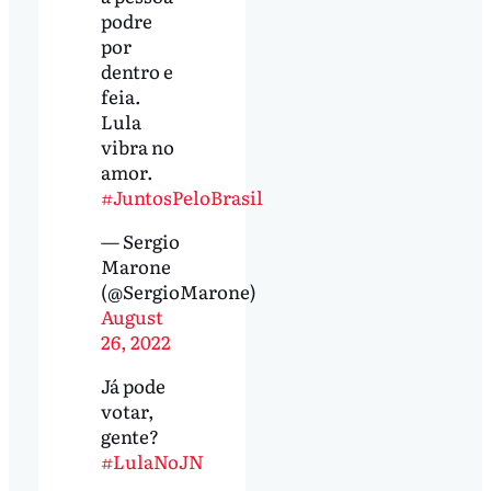
podre
por
dentro e
feia.
Lula
vibra no
amor.
#JuntosPeloBrasil
— Sergio
Marone
(@SergioMarone)
August
26, 2022
Já pode
votar,
gente?
#LulaNoJN