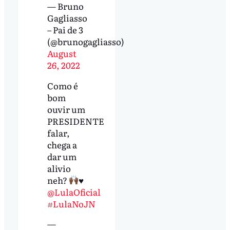
— Bruno
Gagliasso
– Pai de 3
(@brunogagliasso)
August
26, 2022
Como é
bom
ouvir um
PRESIDENTE
falar,
chega a
dar um
alivio
neh?
♥️
@LulaOficial
#LulaNoJN
—