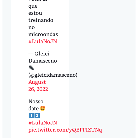
que
estou
treinando
no
microondas
#LulaNoJN
— Gleici
Damasceno
(@gleicidamasceno)
August
26, 2022
Nosso
date
#LulaNoJN
pic.twitter.com/yQEPP1ZTNq