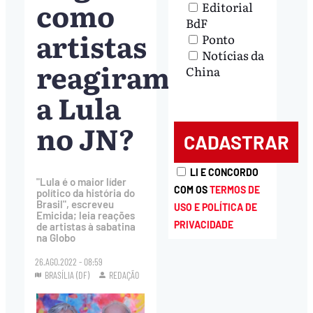
como
Editorial
BdF
artistas
Ponto
Notícias da
reagiram
China
a Lula
no JN?
LI E CONCORDO
"Lula é o maior líder
COM OS
TERMOS DE
político da história do
Brasil", escreveu
USO E POLÍTICA DE
Emicida; leia reações
PRIVACIDADE
de artistas à sabatina
na Globo
26.AGO.2022 - 08:59
BRASÍLIA (DF)
REDAÇÃO