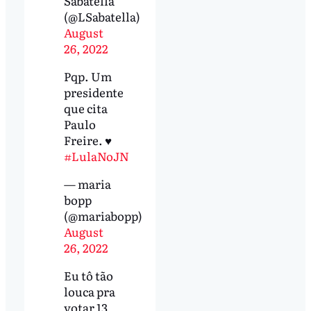
Sabatella
(@LSabatella)
August
26, 2022
Pqp. Um
presidente
que cita
Paulo
Freire. ♥️
#LulaNoJN
— maria
bopp
(@mariabopp)
August
26, 2022
Eu tô tão
louca pra
votar 13