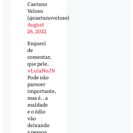
Caetano
Veloso
(@caetanoveloso)
August
26, 2022
Esqueci
de
comentar,
que pele.
#LulaNoJN
Pode não
parecer
importante,
mas é.. a
maldade
e o ódio
vão
deixando
a pessoa