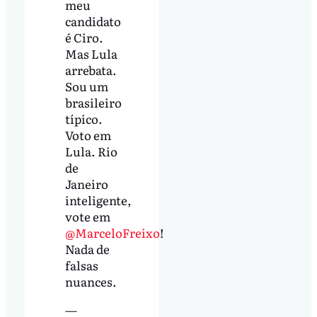
meu
candidato
é Ciro.
Mas Lula
arrebata.
Sou um
brasileiro
típico.
Voto em
Lula. Rio
de
Janeiro
inteligente,
vote em
@MarceloFreixo
!
Nada de
falsas
nuances.
—