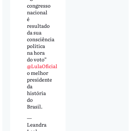
congresso
nacional
é
resultado
da sua
consciência
política
na hora
do voto”
@LulaOficial
o melhor
presidente
da
história
do
Brasil.
—
Leandra