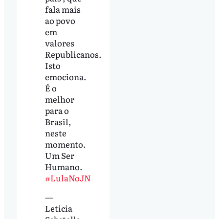
fala mais
ao povo
em
valores
Republicanos.
Isto
emociona.
É o
melhor
para o
Brasil,
neste
momento.
Um Ser
Humano.
#LulaNoJN
—
Leticia