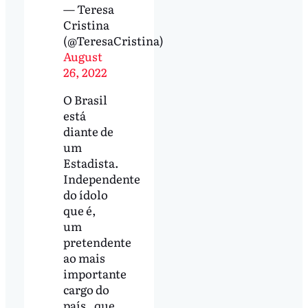
— Teresa
Cristina
(@TeresaCristina)
August
26, 2022
O Brasil
está
diante de
um
Estadista.
Independente
do ídolo
que é,
um
pretendente
ao mais
importante
cargo do
país , que