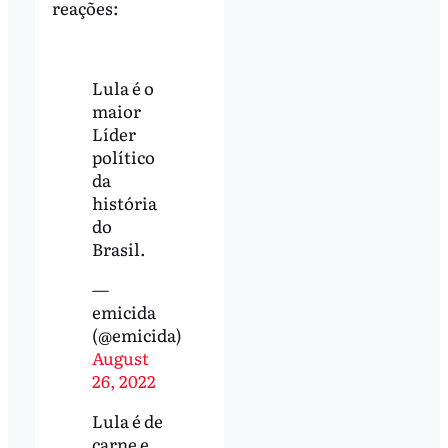
reações:
Lula é o
maior
Líder
político
da
história
do
Brasil.
—
emicida
(@emicida)
August
26, 2022
Lula é de
carne e