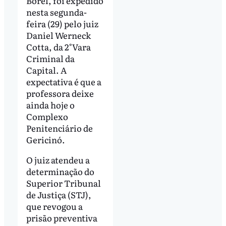
Borel, foi expedido
nesta segunda-
feira (29) pelo juiz
Daniel Werneck
Cotta, da 2°Vara
Criminal da
Capital. A
expectativa é que a
professora deixe
ainda hoje o
Complexo
Penitenciário de
Gericinó.
O juiz atendeu a
determinação do
Superior Tribunal
de Justiça (STJ),
que revogou a
prisão preventiva