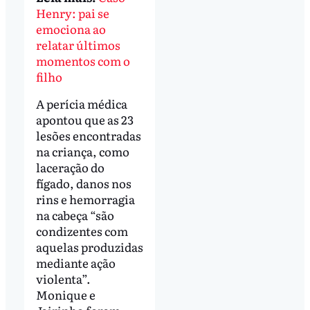
Henry: pai se
emociona ao
relatar últimos
momentos com o
filho
A perícia médica
apontou que as 23
lesões encontradas
na criança, como
laceração do
fígado, danos nos
rins e hemorragia
na cabeça “são
condizentes com
aquelas produzidas
mediante ação
violenta”.
Monique e