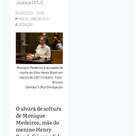
Justiça (STJ)
29.AGO.2022 - 13:00
RIO DE JANEIRO (RJ)
REDAÇÃO
Monique Medeiros é acusada da
morte do filho Henry Borel em
março de 2021
|
Crédito: Foto:
Brunno
Dantas/TJRJ/Divulgação
O alvará de soltura
de Monique
Medeiros, mãe do
menino Henry