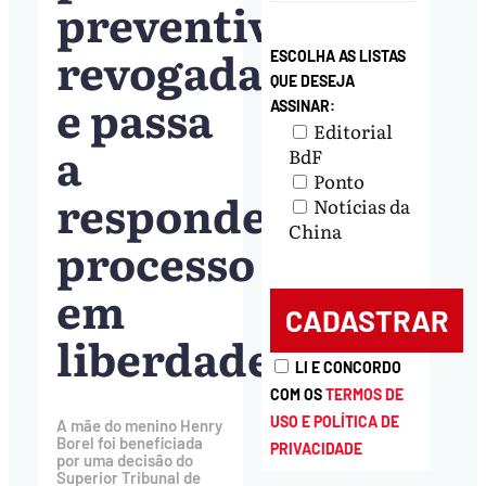
preventiva
revogada
ESCOLHA AS LISTAS
QUE DESEJA
e passa
ASSINAR:
Editorial
a
BdF
Ponto
responder
Notícias da
China
processo
em
liberdade
LI E CONCORDO
COM OS
TERMOS DE
USO E POLÍTICA DE
A mãe do menino Henry
Borel foi beneficiada
PRIVACIDADE
por uma decisão do
Superior Tribunal de