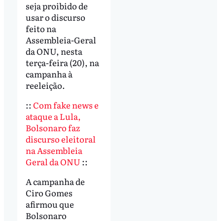
seja proibido de
usar o discurso
feito na
Assembleia-Geral
da ONU, nesta
terça-feira (20), na
campanha à
reeleição.
::
Com fake news e
ataque a Lula,
Bolsonaro faz
discurso eleitoral
na Assembleia
Geral da ONU
::
A campanha de
Ciro Gomes
afirmou que
Bolsonaro