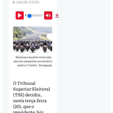
CAROLINE OLIVEIRA
Play
Mute
Download
Bolsonaro durante motociata:
atos de campanha com dinheiro
público
|
Crédito: Divulgação
O Tribunal
Superior Eleitoral
(TSE) decidiu,
nesta terça-feira
(20), que o
presidente Jair