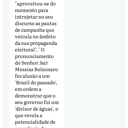
"aproveitou-se do
momento para
introjetar no seu
discurso as pautas
de campanha que
veicula no âmbito
da sua propaganda
eleitoral". "O
pronunciamento
do Senhor Jair
Messias Bolsonaro
fez alusão a um
'Brasil do passado',
em ordem a
demonstrar que o
seu governo foi um
'divisor de águas', o
que revela a
potencialidade de