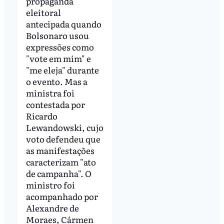
propaganda
eleitoral
antecipada quando
Bolsonaro usou
expressões como
"vote em mim" e
"me eleja" durante
o evento. Mas a
ministra foi
contestada por
Ricardo
Lewandowski, cujo
voto defendeu que
as manifestações
caracterizam "ato
de campanha". O
ministro foi
acompanhado por
Alexandre de
Moraes, Cármen