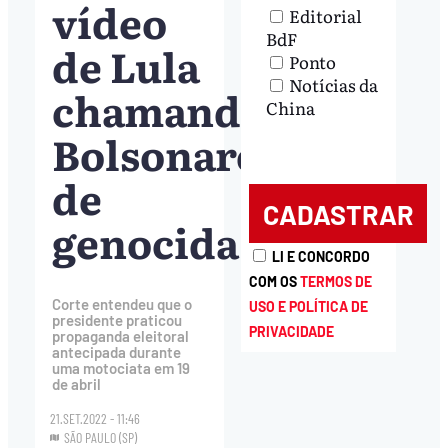
vídeo
Editorial
BdF
de Lula
Ponto
Notícias da
chamando
China
Bolsonaro
de
genocida
LI E CONCORDO
COM OS
TERMOS DE
Corte entendeu que o
USO E POLÍTICA DE
presidente praticou
PRIVACIDADE
propaganda eleitoral
antecipada durante
uma motociata em 19
de abril
21.SET.2022 - 11:46
SÃO PAULO (SP)