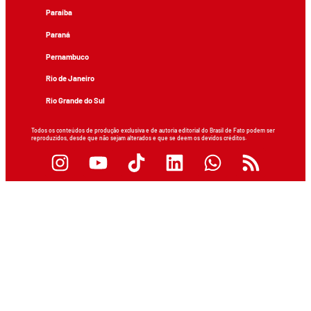
Paraíba
Paraná
Pernambuco
Rio de Janeiro
Rio Grande do Sul
Todos os conteúdos de produção exclusiva e de autoria editorial do Brasil de Fato podem ser
reproduzidos, desde que não sejam alterados e que se deem os devidos créditos.