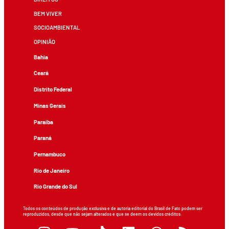
BEM VIVER
SOCIOAMBIENTAL
OPINIÃO
Bahia
Ceará
Distrito Federal
Minas Gerais
Paraíba
Paraná
Pernambuco
Rio de Janeiro
Rio Grande do Sul
Todos os conteúdos de produção exclusiva e de autoria editorial do Brasil de Fato podem ser
reproduzidos, desde que não sejam alterados e que se deem os devidos créditos.