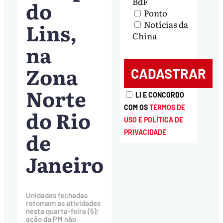
BdF
do
Ponto
Lins,
Notícias da
China
na
Zona
Norte
LI E CONCORDO
COM OS
TERMOS DE
do Rio
USO E POLÍTICA DE
de
PRIVACIDADE
Janeiro
Unidades fechadas
retomam as atividades
nesta quarta-feira (5);
ação da PM não