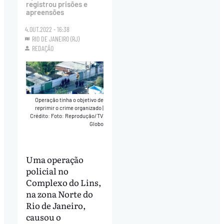
registrou prisões e
apreensões
4.OUT.2022 - 16:38
RIO DE JANEIRO (RJ)
REDAÇÃO
Operação tinha o objetivo de
reprimir o crime organizado
|
Crédito: Foto: Reprodução/TV
Globo
Uma operação
policial no
Complexo do Lins,
na zona Norte do
Rio de Janeiro,
causou o