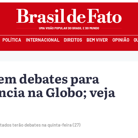
POLÍTICA
INTERNACIONAL
DIREITOS
BEM VIVER
OPINIÃO
Q
em debates para
ncia na Globo; veja
tados terão debates na quinta-feira (27)