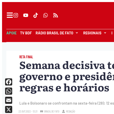
APOIE
TV BDF
RÁDIO BRASIL DE FATO
REGIONAIS
I
RETA FINAL
Semana decisiva t
governo e presidê
regras e horários
Facebook
WhatsApp
Lula e Bolsonaro se confrontam na sexta-feira (28); 12 es
Email
23.OUT.2022 - 13:21
BRASIL DE FATO
REDAÇÃO