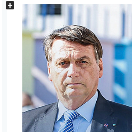
X
Share