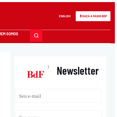
ENGLISH
OUÇA A RÁDIO BDF
UEM SOMOS
Newsletter
|