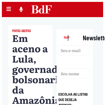
PORTAS ABERTAS
Em
|
Newslett
aceno a
Lula,
governadores
bolsonaristas
da
ESCOLHA AS LISTAS
Amazônia
QUE DESEJA