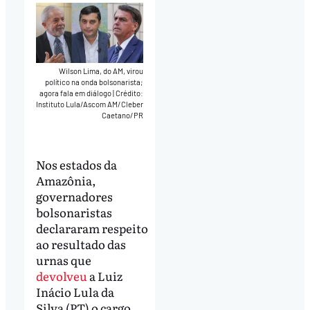
Wilson Lima, do AM, virou
político na onda bolsonarista;
agora fala em diálogo
|
Crédito:
Instituto Lula/Ascom AM/Cleber
Caetano/PR
Nos estados da
Amazônia,
governadores
bolsonaristas
declararam respeito
ao resultado das
urnas que
devolveu
a Luiz
Inácio Lula da
Silva (PT) o cargo