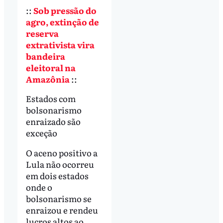
::
Sob pressão do
agro, extinção de
reserva
extrativista vira
bandeira
eleitoral na
Amazônia
::
Estados com
bolsonarismo
enraizado são
exceção
O aceno positivo a
Lula não ocorreu
em dois estados
onde o
bolsonarismo se
enraizou e rendeu
lucros altos ao