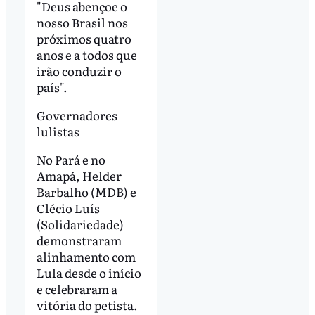
"Deus abençoe o
nosso Brasil nos
próximos quatro
anos e a todos que
irão conduzir o
país".
Governadores
lulistas
No Pará e no
Amapá, Helder
Barbalho (MDB) e
Clécio Luís
(Solidariedade)
demonstraram
alinhamento com
Lula desde o início
e celebraram a
vitória do petista.