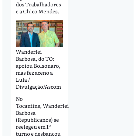
dos Trabalhadores
e a Chico Mendes.
Wanderlei
Barbosa, do TO:
apoiou Bolsonaro,
mas fez aceno a
Lula /
Divulgação/Ascom
No
Tocantins, Wanderlei
Barbosa
(Republicanos) se
reelegeu em 1º
turno e desbancou