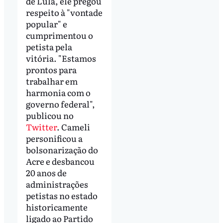
de Lula, ele pregou
respeito à "vontade
popular" e
cumprimentou o
petista pela
vitória. "Estamos
prontos para
trabalhar em
harmonia com o
governo federal",
publicou no
Twitter
. Cameli
personificou a
bolsonarização do
Acre e desbancou
20 anos de
administrações
petistas no estado
historicamente
ligado ao Partido