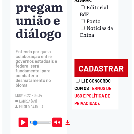
pregam
ASSINAR:
Editorial
BdF
união e
Ponto
diálogo
Notícias da
China
Entenda por que a
colaboração entre
governos estaduais e
federal será
fundamental para
combater o
desmatamento no
LI E CONCORDO
bioma
COM OS
TERMOS DE
1.NOV.2022 - 06:34
USO E POLÍTICA DE
LÁBREA (AM)
PRIVACIDADE
MURILO PAJOLLA
Play
Mute
Download