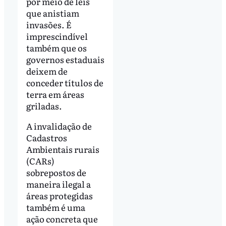
por meio de leis
que anistiam
invasões. É
imprescindível
também que os
governos estaduais
deixem de
conceder títulos de
terra em áreas
griladas.
A invalidação de
Cadastros
Ambientais rurais
(CARs)
sobrepostos de
maneira ilegal a
áreas protegidas
também é uma
ação concreta que