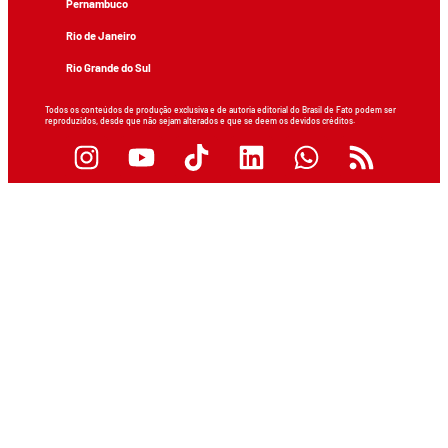
Pernambuco
Rio de Janeiro
Rio Grande do Sul
Todos os conteúdos de produção exclusiva e de autoria editorial do Brasil de Fato podem ser
reproduzidos, desde que não sejam alterados e que se deem os devidos créditos.