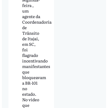
feira ,
um
agente da
Coordenadoria
de
Trânsito
de Itajaí,
em SC,
foi
flagrado
incentivando
manifestantes
que
bloqueavam
a BR-101
no
estado.
No vídeo
que