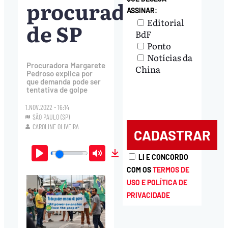
procuradora
ASSINAR:
Editorial
de SP
BdF
Ponto
Notícias da
Procuradora Margarete
China
Pedroso explica por
que demanda pode ser
tentativa de golpe
1.NOV.2022 - 16:14
SÃO PAULO (SP)
CAROLINE OLIVEIRA
LI E CONCORDO
Play
Mute
Download
COM OS
TERMOS DE
USO E POLÍTICA DE
PRIVACIDADE