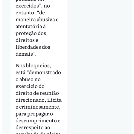
exercidos”, no
entanto, “de
maneira abusiva e
atentatória à
proteção dos
direitos e
liberdades dos
demais”.
Nos bloqueios,
está “demonstrado
o abuso no
exercício do
direito de reunião
direcionado, ilícita
e criminosamente,
para propagar o
descumprimento e
desrespeito ao
resultado do pleito