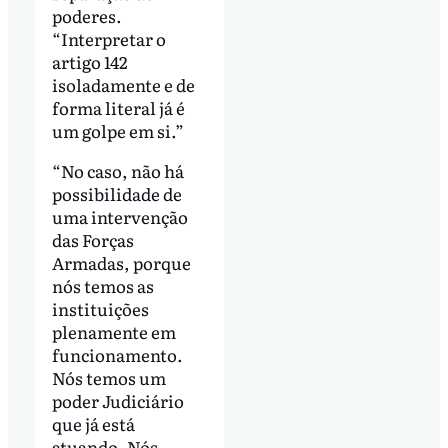
poderes.
“Interpretar o
artigo 142
isoladamente e de
forma literal já é
um golpe em si.”
“No caso, não há
possibilidade de
uma intervenção
das Forças
Armadas, porque
nós temos as
instituições
plenamente em
funcionamento.
Nós temos um
poder Judiciário
que já está
atuando. Nós