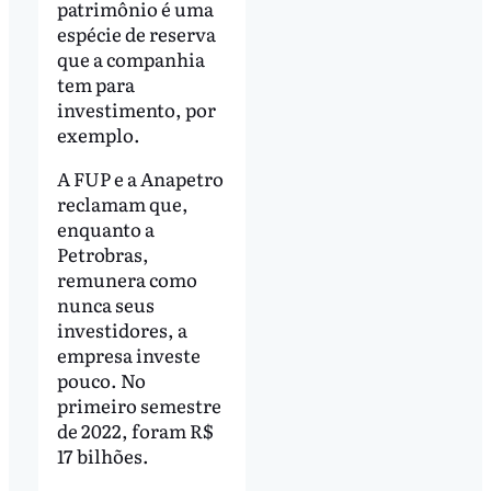
patrimônio é uma
espécie de reserva
que a companhia
tem para
investimento, por
exemplo.
A FUP e a Anapetro
reclamam que,
enquanto a
Petrobras,
remunera como
nunca seus
investidores, a
empresa investe
pouco. No
primeiro semestre
de 2022, foram R$
17 bilhões.