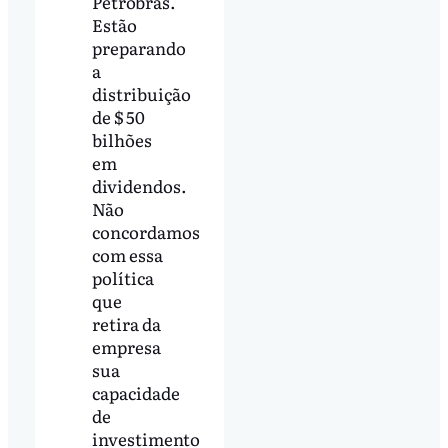
Petrobras.
Estão
preparando
a
distribuição
de $ 50
bilhões
em
dividendos.
Não
concordamos
com essa
política
que
retira da
empresa
sua
capacidade
de
investimento