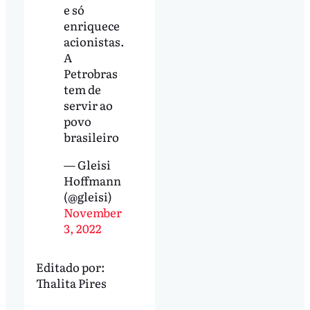
e só
enriquece
acionistas.
A
Petrobras
tem de
servir ao
povo
brasileiro
— Gleisi
Hoffmann
(@gleisi)
November
3, 2022
Editado por:
Thalita Pires