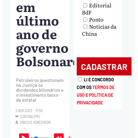
em
Editorial
BdF
último
Ponto
Notícias da
ano de
China
governo
Bolsonaro
LI E CONCORDO
Petroleiros questionam
na Justiça os
COM OS
TERMOS DE
dividendos bilionários e
o investimento baixo
USO E POLÍTICA DE
da estatal
PRIVACIDADE
3.NOV.2022 - 17:59
CURITIBA (PR)
VINICIUS KONCHINSKI