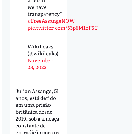
we have
transparency“
#FreeAssangeNOW
pic.twitter.com/53p6M1oF5C
—
WikiLeaks
(@wikileaks)
November
28, 2022
Julian Assange, 51
anos, está detido
em uma prisão
britânica desde
2019, sob a ameaça
constante de
extradição para os