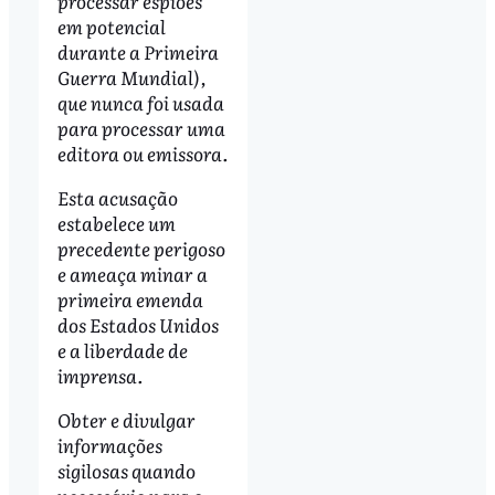
processar espiões
em potencial
durante a Primeira
Guerra Mundial),
que nunca foi usada
para processar uma
editora ou emissora.
Esta acusação
estabelece um
precedente perigoso
e ameaça minar a
primeira emenda
dos Estados Unidos
e a liberdade de
imprensa.
Obter e divulgar
informações
sigilosas quando