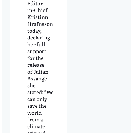
Editor-
in-Chief
Kristinn
Hrafnsson
today,
declaring
her full
support
for the
release
of Julian
Assange
she
stated:“We
can only
save the
world
from a
climate
crisis if