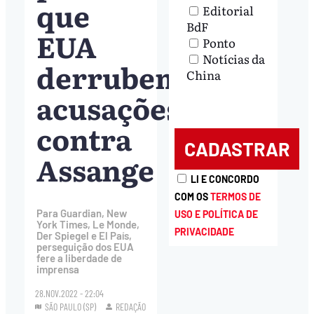
que
Editorial
BdF
EUA
Ponto
Notícias da
derrubem
China
acusações
contra
Assange
LI E CONCORDO
COM OS
TERMOS DE
Para Guardian, New
USO E POLÍTICA DE
York Times, Le Monde,
PRIVACIDADE
Der Spiegel e El País,
perseguição dos EUA
fere a liberdade de
imprensa
28.NOV.2022 - 22:04
SÃO PAULO (SP)
REDAÇÃO