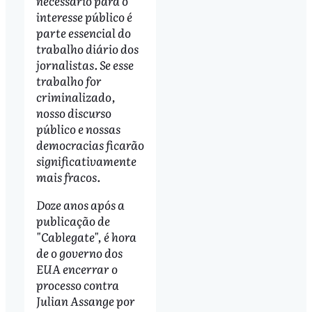
necessário para o
interesse público é
parte essencial do
trabalho diário dos
jornalistas. Se esse
trabalho for
criminalizado,
nosso discurso
público e nossas
democracias ficarão
significativamente
mais fracos.
Doze anos após a
publicação de
"Cablegate", é hora
de o governo dos
EUA encerrar o
processo contra
Julian Assange por