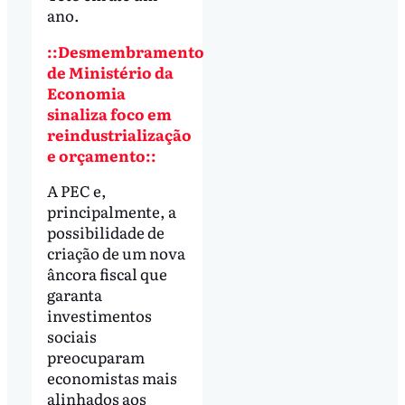
ano.
::Desmembramento
de Ministério da
Economia
sinaliza foco em
reindustrialização
e orçamento::
A PEC e,
principalmente, a
possibilidade de
criação de um nova
âncora fiscal que
garanta
investimentos
sociais
preocuparam
economistas mais
alinhados aos