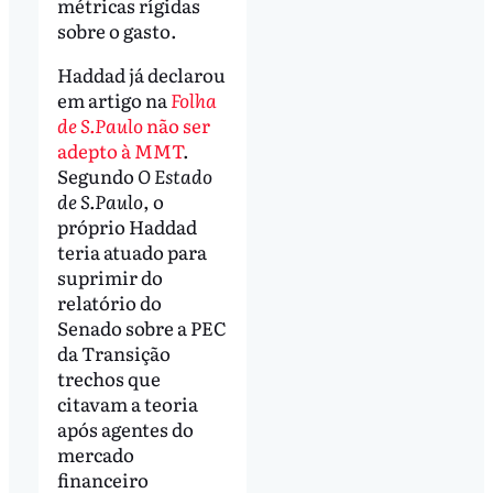
métricas rígidas
sobre o gasto.
Haddad já declarou
em artigo na
Folha
de S.Paulo
não ser
adepto à MMT
.
Segundo
O Estado
de S.Paulo
, o
próprio Haddad
teria atuado para
suprimir do
relatório do
Senado sobre a PEC
da Transição
trechos que
citavam a teoria
após agentes do
mercado
financeiro