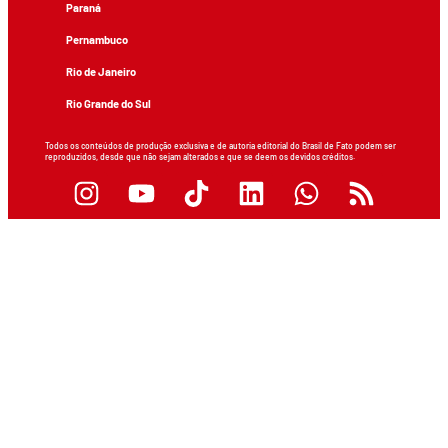
Paraná
Pernambuco
Rio de Janeiro
Rio Grande do Sul
Todos os conteúdos de produção exclusiva e de autoria editorial do Brasil de Fato podem ser
reproduzidos, desde que não sejam alterados e que se deem os devidos créditos.