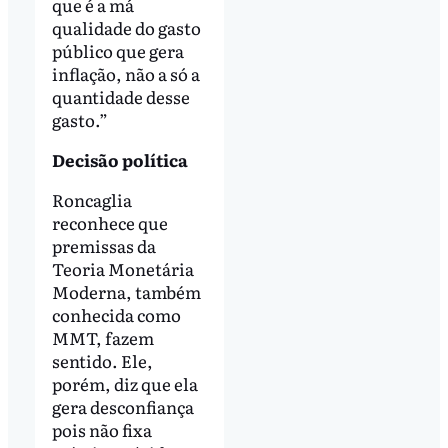
que é a má
qualidade do gasto
público que gera
inflação, não a só a
quantidade desse
gasto.”
Decisão política
Roncaglia
reconhece que
premissas da
Teoria Monetária
Moderna, também
conhecida como
MMT, fazem
sentido. Ele,
porém, diz que ela
gera desconfiança
pois não fixa