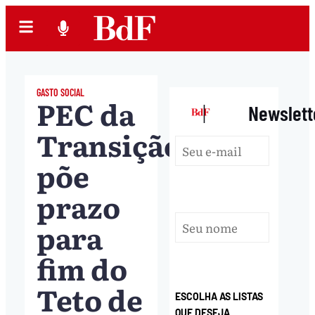
GASTO SOCIAL
PEC da
|
Newslett
Transição
põe
prazo
para
fim do
Teto de
ESCOLHA AS LISTAS
QUE DESEJA