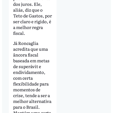
dos juros. Ele,
aliás, diz que o
Teto de Gastos, por
ser claro e rígido, é
a melhor regra
fiscal.
Já Roncaglia
acredita que uma
âncora fiscal
baseada em metas
de superávit e
endividamento,
com certa
flexibilidade para
momentos de
crise, tende a ser a
melhor alternativa
para o Brasil.
Mantém uma certa