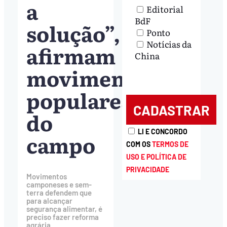
a
Editorial
BdF
solução”,
Ponto
Notícias da
afirmam
China
movimentos
populares
do
LI E CONCORDO
campo
COM OS
TERMOS DE
USO E POLÍTICA DE
PRIVACIDADE
Movimentos
camponeses e sem-
terra defendem que
para alcançar
segurança alimentar, é
preciso fazer reforma
agrária