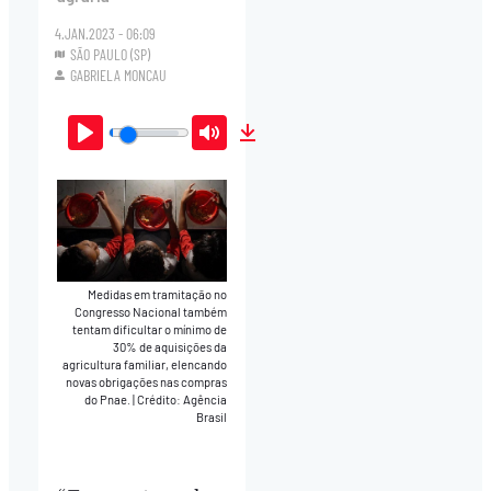
4.JAN.2023 - 06:09
SÃO PAULO (SP)
GABRIELA MONCAU
Play
Mute
Download
Medidas em tramitação no
Congresso Nacional também
tentam dificultar o mínimo de
30% de aquisições da
agricultura familiar, elencando
novas obrigações nas compras
do Pnae.
|
Crédito: Agência
Brasil