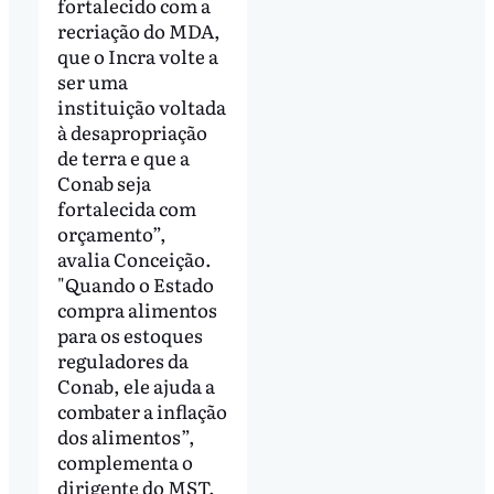
fortalecido com a
recriação do MDA,
que o Incra volte a
ser uma
instituição voltada
à desapropriação
de terra e que a
Conab seja
fortalecida com
orçamento”,
avalia Conceição.
"Quando o Estado
compra alimentos
para os estoques
reguladores da
Conab, ele ajuda a
combater a inflação
dos alimentos”,
complementa o
dirigente do MST.