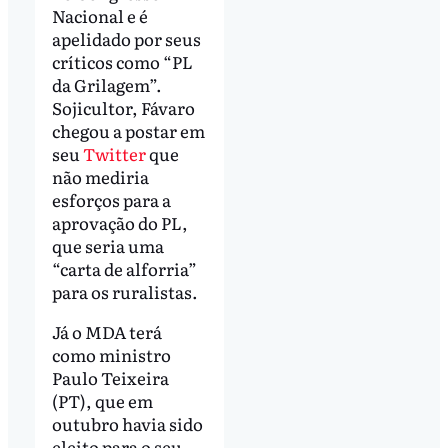
Nacional e é
apelidado por seus
críticos como “PL
da Grilagem”.
Sojicultor, Fávaro
chegou a postar em
seu
Twitter
que
não mediria
esforços para a
aprovação do PL,
que seria uma
“carta de alforria”
para os ruralistas.
Já o MDA terá
como ministro
Paulo Teixeira
(PT), que em
outubro havia sido
eleito para o seu