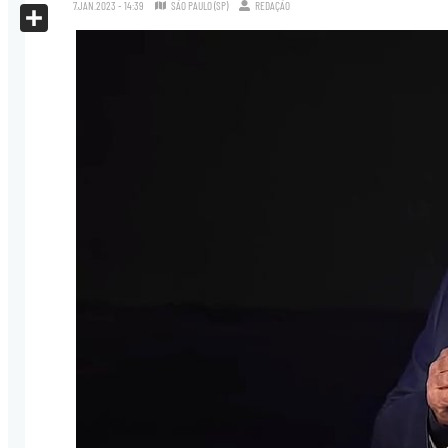
X
7.JAN.2023 - 14:39
SÃO PAULO (SP)
REDAÇÃO
Share