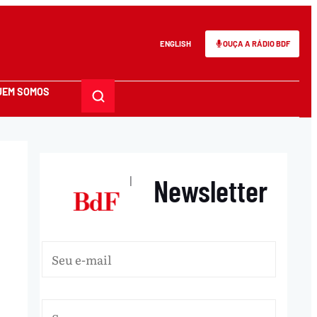
ENGLISH
OUÇA A RÁDIO BDF
UEM SOMOS
Newsletter
|