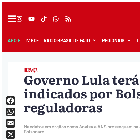
APOIE
TV BDF
RÁDIO BRASIL DE FATO
REGIONAIS
I
HERANÇA
Governo Lula terá
indicados por Bol
reguladoras
Facebook
WhatsApp
Mandatos em órgãos como Anvisa e ANS prosseguem na ges
Email
Bolsonaro