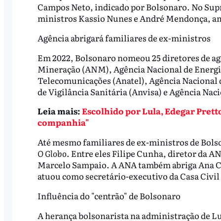
Campos Neto, indicado por Bolsonaro. No Sup
ministros Kassio Nunes e André Mendonça, a
Agência abrigará familiares de ex-ministros
Em 2022, Bolsonaro nomeou 25 diretores de agê
Mineração (ANM), Agência Nacional de Energia
Telecomunicações (Anatel), Agência Nacional 
de Vigilância Sanitária (Anvisa) e Agência Na
Leia mais:
Escolhido por Lula, Edegar Pret
companhia"
Até mesmo familiares de ex-ministros de Bol
O Globo
. Entre eles Filipe Cunha, diretor da A
Marcelo Sampaio. A ANA também abriga Ana Car
atuou como secretário-executivo da Casa Civi
Influência do "centrão" de Bolsonaro
A herança bolsonarista na administração de Lu