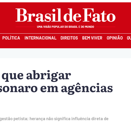
POLÍTICA
INTERNACIONAL
DIREITOS
BEM VIVER
OPINIÃO
Q
 que abrigar
sonaro em agências
tão petista; herança não significa influência direta de