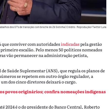
rabalhos dos GT’s de transição com broche do Zé Gotinha
|
Crédito: Reprodução/Twitter Lula
rá que conviver com autoridades
indicadas
pela gestão
o primeiro escalão. Pelo menos 50 políticos nomeados
oras vão permanecer na administração petista,
l de Saúde Suplementar (ANS), que regula os planos de
números se repetem em outro órgão regulador, a
um dos cinco diretores deixará o cargo.
 dos povos originários; confira nomeações indígenas
té 2024 é o do presidente do Banco Central, Roberto