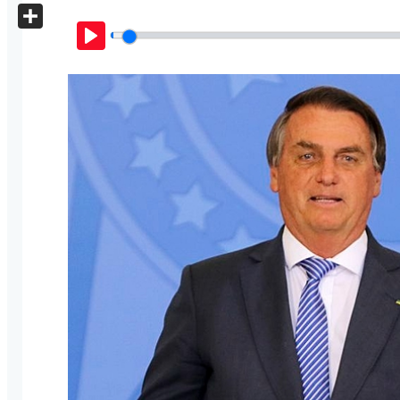
X
Share
Play