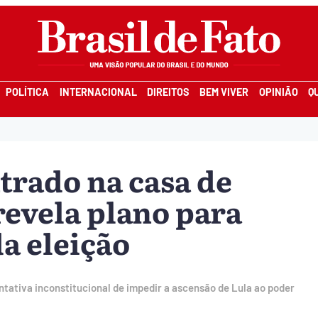
POLÍTICA
INTERNACIONAL
DIREITOS
BEM VIVER
OPINIÃO
Q
rado na casa de
evela plano para
a eleição
ntativa inconstitucional de impedir a ascensão de Lula ao poder