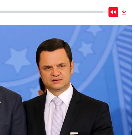
Mute
Dow