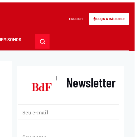
ENGLISH
OUÇA A RÁDIO BDF
UEM SOMOS
Newsletter
|