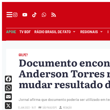
APOIE
TV BDF
RÁDIO BRASIL DE FATO
REGIONAIS
I
GOLPE?
Documento encont
Anderson Torres r
mudar resultado d
Facebook
WhatsApp
Jornal afirma que documento poderia ser utilizado em te
Email
12.JAN.2023 - 16:17
SÃO PAULO (SP)
REDAÇÃO