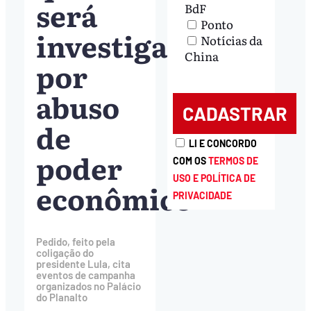
será
BdF
Ponto
investigado
Notícias da
China
por
abuso
de
LI E CONCORDO
poder
COM OS
TERMOS DE
USO E POLÍTICA DE
econômico
PRIVACIDADE
Pedido, feito pela
coligação do
presidente Lula, cita
eventos de campanha
organizados no Palácio
do Planalto