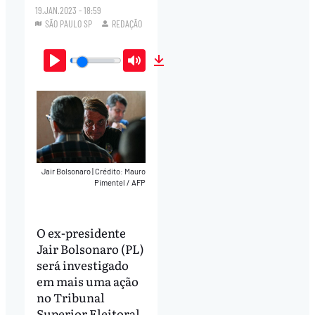
19.JAN.2023 - 18:59
SÃO PAULO SP
REDAÇÃO
Play
Mute
Download
Jair Bolsonaro
|
Crédito: Mauro
Pimentel / AFP
O ex-presidente
Jair Bolsonaro (PL)
será investigado
em mais uma ação
no Tribunal
Superior Eleitoral