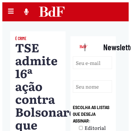
É CRIME
TSE
|
Newslett
admite
16ª
ação
contra
Bolsonaro,
ESCOLHA AS LISTAS
QUE DESEJA
que
ASSINAR:
Editorial