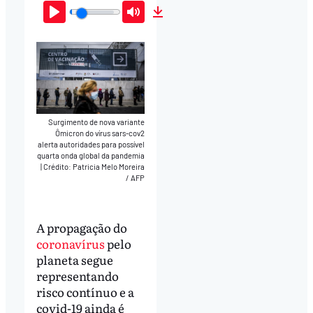
Play
Mute
Download
Surgimento de nova variante
Ômicron do vírus sars-cov2
alerta autoridades para possível
quarta onda global da pandemia
|
Crédito: Patricia Melo Moreira
/ AFP
A propagação do
coronavírus
pelo
planeta segue
representando
risco contínuo e a
covid-19 ainda é