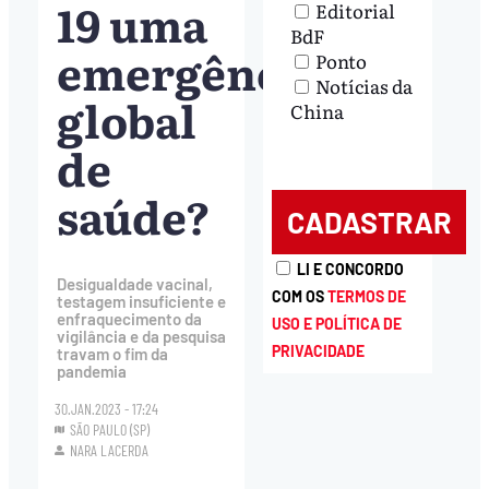
19 uma
Editorial
BdF
emergência
Ponto
Notícias da
global
China
de
saúde?
LI E CONCORDO
Desigualdade vacinal,
COM OS
TERMOS DE
testagem insuficiente e
enfraquecimento da
USO E POLÍTICA DE
vigilância e da pesquisa
PRIVACIDADE
travam o fim da
pandemia
30.JAN.2023 - 17:24
SÃO PAULO (SP)
NARA LACERDA