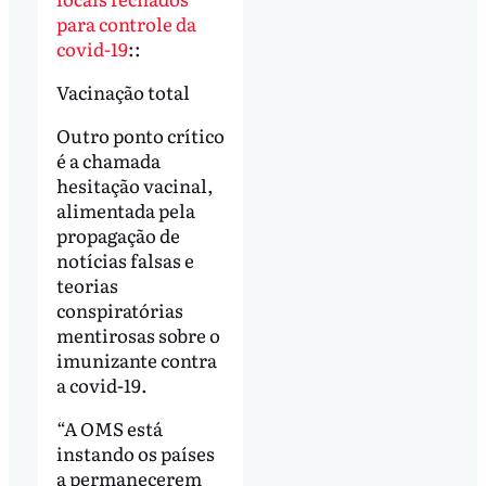
para controle da
covid-19
::
Vacinação total
Outro ponto crítico
é a chamada
hesitação vacinal,
alimentada pela
propagação de
notícias falsas e
teorias
conspiratórias
mentirosas sobre o
imunizante contra
a covid-19.
“A OMS está
instando os países
a permanecerem