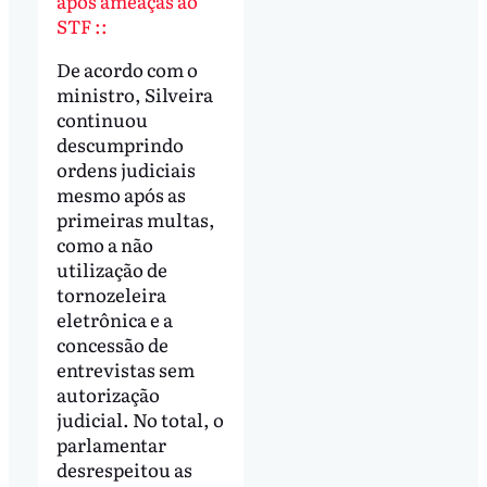
após ameaças ao
STF ::
De acordo com o
ministro, Silveira
continuou
descumprindo
ordens judiciais
mesmo após as
primeiras multas,
como a não
utilização de
tornozeleira
eletrônica e a
concessão de
entrevistas sem
autorização
judicial. No total, o
parlamentar
desrespeitou as