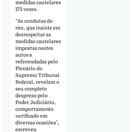
medidas cautelares
175 vezes.
“As condutas do
réu, que insiste em
desrespeitar as
medidas cautelares
impostas nestes
autos e
referendadas pelo
Plenário do
Supremo Tribunal
Federal, revelam o
seu completo
desprezo pelo
Poder Judiciário,
comportamento
verificado em
diversas ocasiões",
escreveu