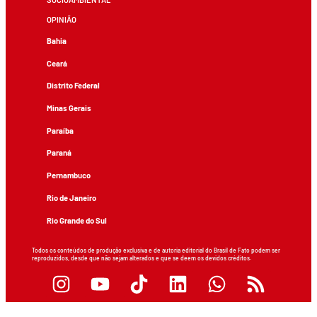
OPINIÃO
Bahia
Ceará
Distrito Federal
Minas Gerais
Paraíba
Paraná
Pernambuco
Rio de Janeiro
Rio Grande do Sul
Todos os conteúdos de produção exclusiva e de autoria editorial do Brasil de Fato podem ser
reproduzidos, desde que não sejam alterados e que se deem os devidos créditos.