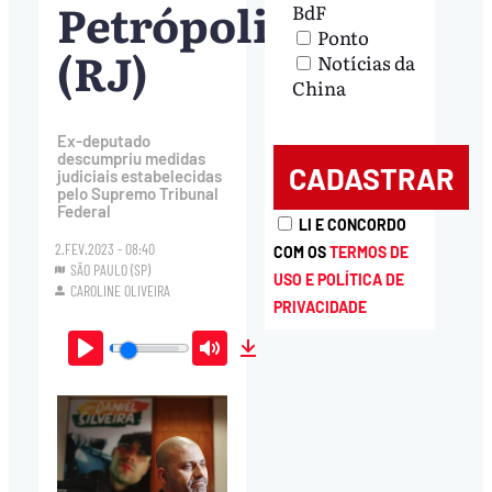
Petrópolis
BdF
Ponto
(RJ)
Notícias da
China
Ex-deputado
descumpriu medidas
judiciais estabelecidas
pelo Supremo Tribunal
Federal
LI E CONCORDO
2.FEV.2023 - 08:40
COM OS
TERMOS DE
SÃO PAULO (SP)
USO E POLÍTICA DE
CAROLINE OLIVEIRA
PRIVACIDADE
Play
Mute
Download