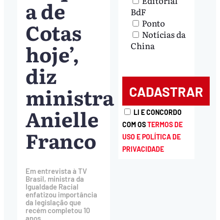
Editorial
a de
BdF
Ponto
Cotas
Notícias da
hoje’,
China
diz
ministra
Anielle
LI E CONCORDO
COM OS
TERMOS DE
Franco
USO E POLÍTICA DE
PRIVACIDADE
Em entrevista à TV
Brasil, ministra da
Igualdade Racial
enfatizou importância
da legislação que
recém completou 10
anos