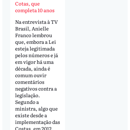
Cotas, que
completa 10 anos
Na entrevista à TV
Brasil, Anielle
Franco lembrou
que, embora a Lei
esteja legitimada
pelos números e já
em vigor há uma
década, ainda é
comum ouvir
comentários
negativos contra a
legislação.
Segundo a
ministra, algo que
existe desde a
implementação das
Costas, em 2012.