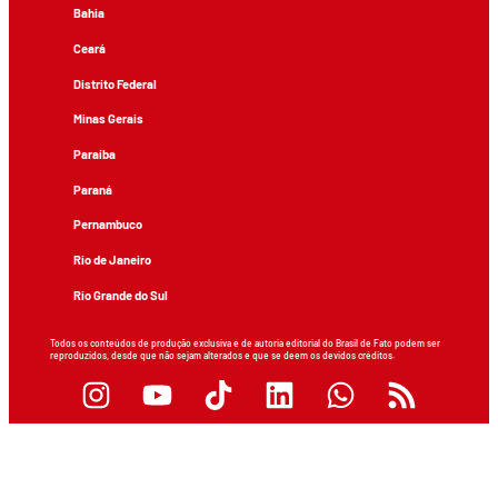
Bahia
Ceará
Distrito Federal
Minas Gerais
Paraíba
Paraná
Pernambuco
Rio de Janeiro
Rio Grande do Sul
Todos os conteúdos de produção exclusiva e de autoria editorial do Brasil de Fato podem ser
reproduzidos, desde que não sejam alterados e que se deem os devidos créditos.