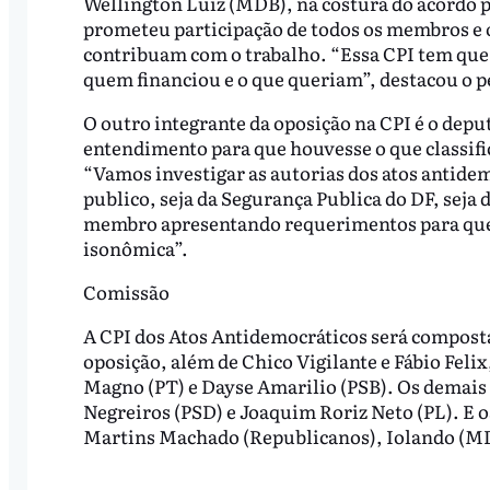
Wellington Luiz (MDB), na costura do acordo p
prometeu participação de todos os membros e o 
contribuam com o trabalho. “Essa CPI tem que
quem financiou e o que queriam”, destacou o p
O outro integrante da oposição na CPI é o dep
entendimento para que houvesse o que classifi
“Vamos investigar as autorias dos atos antide
publico, seja da Segurança Publica do DF, seja 
membro apresentando requerimentos para que 
isonômica”.
Comissão
A CPI dos Atos Antidemocráticos será composta 
oposição, além de Chico Vigilante e Fábio Fel
Magno (PT) e Dayse Amarilio (PSB). Os demais t
Negreiros (PSD) e Joaquim Roriz Neto (PL). E o
Martins Machado (Republicanos), Iolando (MDB