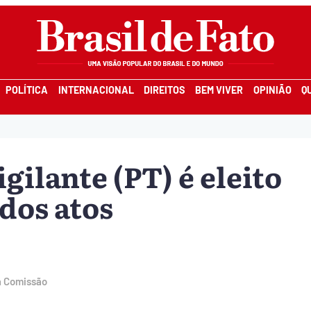
POLÍTICA
INTERNACIONAL
DIREITOS
BEM VIVER
OPINIÃO
Q
ilante (PT) é eleito
dos atos
a Comissão