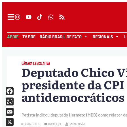
APOIE
TV BDF
RÁDIO BRASIL DE FATO
REGIONAIS
I
CÂMARA LEGISLATIVA
Deputado Chico Vig
presidente da CPI 
antidemocráticos
Facebook
WhatsApp
Petista indicou deputado Hermeto (MDB) como relator d
Email
7.FEV.2023 - 18:03
BRASÍLIA (DF)
VALMIR ARAÚJO