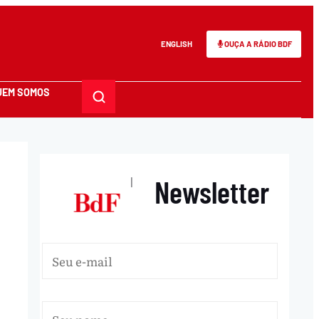
ENGLISH
OUÇA A RÁDIO BDF
UEM SOMOS
Newsletter
|