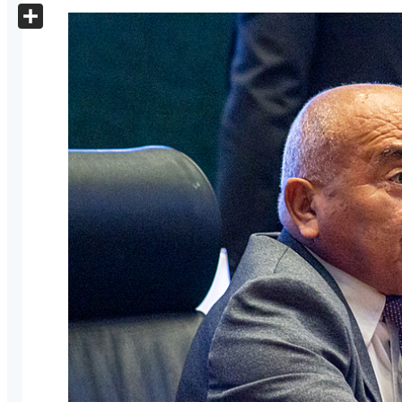
X
Share