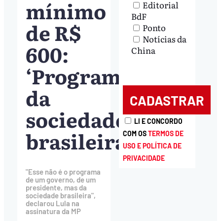
mínimo
Editorial
BdF
de R$
Ponto
Notícias da
600:
China
‘Programa
da
sociedade
LI E CONCORDO
brasileira’
COM OS
TERMOS DE
USO E POLÍTICA DE
PRIVACIDADE
"Esse não é o programa
de um governo, de um
presidente, mas da
sociedade brasileira",
declarou Lula na
assinatura da MP