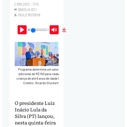
2.MAR.2023 - 17:15
BRASÍLIA (DF)
PAULO MOTORYN
Play
Mute
Download
Programa determina um valor
adicional de R$ 150 para cada
criança de até 6 anos de idade
|
Crédito: Ricardo Stuckert
O presidente Luiz
Inácio Lula da
Silva (PT) lançou,
nesta quinta-feira