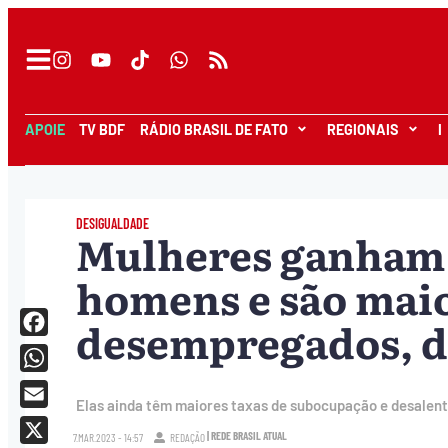
APOIE
TV BDF
RÁDIO BRASIL DE FATO
REGIONAIS
I
DESIGUALDADE
Mulheres ganham
homens e são maio
desempregados, d
Facebook
WhatsApp
Elas ainda têm maiores taxas de subocupação e desalent
Email
| REDE BRASIL ATUAL
7.MAR.2023 - 14:57
REDAÇÃO