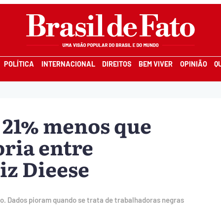
POLÍTICA
INTERNACIONAL
DIREITOS
BEM VIVER
OPINIÃO
Q
 21% menos que
ria entre
iz Dieese
o. Dados pioram quando se trata de trabalhadoras negras