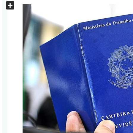
X
Share