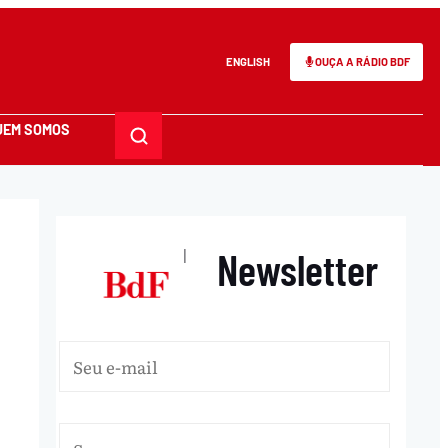
ENGLISH
OUÇA A RÁDIO BDF
UEM SOMOS
Newsletter
|