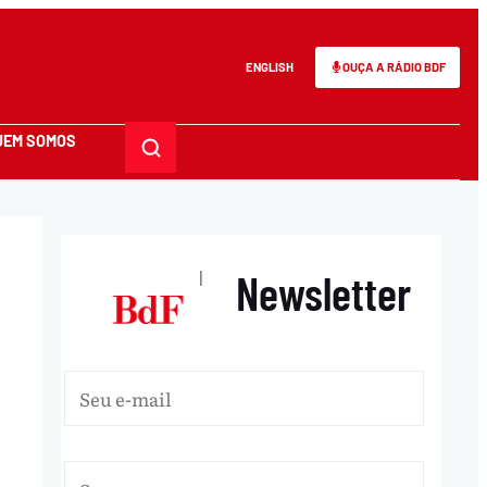
ENGLISH
OUÇA A RÁDIO BDF
UEM SOMOS
Newsletter
|