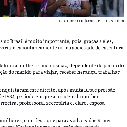
Ato 8M em Curitiba
|
Crédito: Foto: Lia Bianchini
no Brasil é muito importante, pois, graças a eles,
 viriam espontaneamente numa sociedade de estrutura
definia a mulher como incapaz, dependente do pai ou do
ção do marido para viajar, receber herança, trabalhar
onquistaram este direito, após muita luta e pressão
de 1932, período em que a imagem da mulher
rmeira, professora, secretária e, claro, esposa
e mulheres, com destaque para as advogadas Romy
gresso Nacional aprovasse, após dez anos de