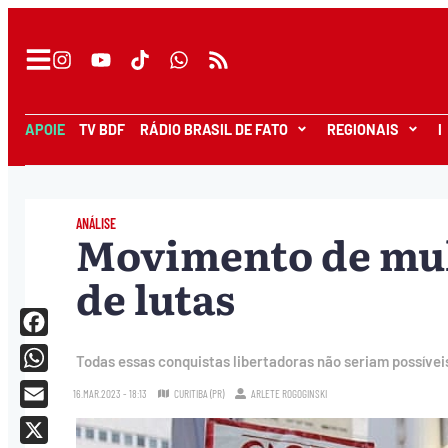
APOIE
TV BDF
RÁDIO BRASIL DE FATO
REGIONAIS
I
ANÁLISE
Movimento de mulh
de lutas
Facebook
Todas essas conquistas libertadoras não seriam possívei
WhatsApp
16.MAR.2023 - 18:13
CURITIBA (PR)
ARLETE ROGOGINSKI
Email