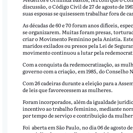
discussão, o Código Civil de 27 de agosto de 19
suas esposas se quisessem trabalhar fora de cas
As décadas de 60 e 70 foram anos difíceis, esp
se organizarem. Muitas foram presas, torturad
criar o Movimento Feminino pela Anistia. Este 
maridos exilados ou presos pela Lei de Seguran
movimento continuou a lutar pela redemocrati
Com a conquista da redemocratização, as mul
governo com a criação, em 1985, do Conselho 
Com 26 cadeiras durante a eleição para a Asse
de leis que favorecessem as mulheres.
Foram incorporados, além da igualdade jurídi
incentivo ao trabalho feminino, mediante norm
por tempo de serviço e contribuição da mulher
Foi aberta em São Paulo, no dia 06 de agosto d