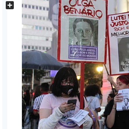
X
Share