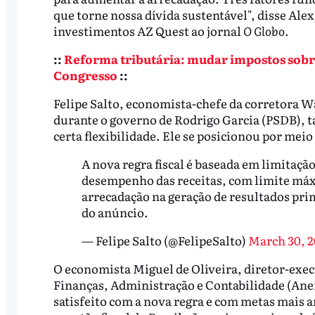
que torne nossa dívida sustentável", disse Al
investimentos AZ Quest ao jornal
O Globo
.
::
Reforma tributária: mudar impostos sobr
Congresso
::
Felipe Salto, economista-chefe da corretora Wa
durante o governo de Rodrigo Garcia (PSDB), 
certa flexibilidade. Ele se posicionou por meio
A nova regra fiscal é baseada em limitação
desempenho das receitas, com limite máxi
arrecadação na geração de resultados pr
do anúncio.
— Felipe Salto (@FelipeSalto)
March 30, 2
O economista Miguel de Oliveira, diretor-exec
Finanças, Administração e Contabilidade (Anefa
satisfeito com a nova regra e com metas mais ar