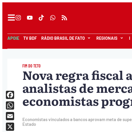
APOIE
TV BDF
RÁDIO BRASIL DE FATO
REGIONAIS
I
FIM DO TETO
Nova regra fiscal 
analistas de merc
economistas progr
Facebook
WhatsApp
Economistas vinculados a bancos aprovam meta de superá
Email
Estado