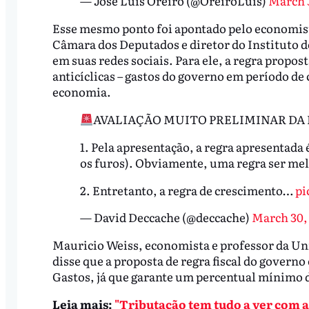
— José Luis Oreiro (@OreiroLuis)
March 
Esse mesmo ponto foi apontado pelo economis
Câmara dos Deputados e diretor do Instituto 
em suas redes sociais. Para ele, a regra propos
anticíclicas – gastos do governo em período de 
economia.
AVALIAÇÃO MUITO PRELIMINAR DA 
1. Pela apresentação, a regra apresentada 
os furos). Obviamente, uma regra ser melh
2. Entretanto, a regra de crescimento…
pi
— David Deccache (@deccache)
March 30,
Mauricio Weiss, economista e professor da Un
disse que a proposta de regra fiscal do govern
Gastos, já que garante um percentual mínimo 
Leia mais:
"Tributação tem tudo a ver com a 