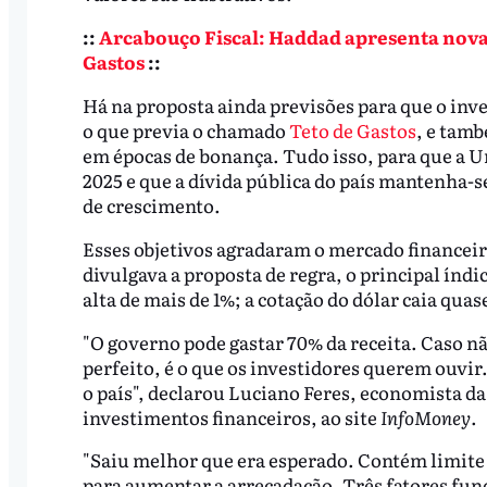
::
Arcabouço Fiscal: Haddad apresenta novas
Gastos
::
Há na proposta ainda previsões para que o inv
o que previa o chamado
Teto de Gastos
, e tam
em épocas de bonança. Tudo isso, para que a Un
2025 e que a dívida pública do país mantenha-se
de crescimento.
Esses objetivos agradaram o mercado financei
divulgava a proposta de regra, o principal índi
alta de mais de 1%; a cotação do dólar caia quas
"O governo pode gastar 70% da receita. Caso não
perfeito, é o que os investidores querem ouvir.
o país", declarou Luciano Feres, economista d
investimentos financeiros, ao site
InfoMoney
.
"Saiu melhor que era esperado. Contém limite 
para aumentar a arrecadação. Três fatores fu