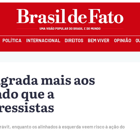
POLÍTICA
INTERNACIONAL
DIREITOS
BEM VIVER
OPINIÃO
Q
agrada mais aos
ado que a
essistas
vit, enquanto os alinhados à esquerda veem risco à ação do