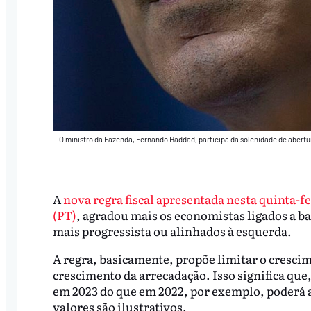
O ministro da Fazenda, Fernando Haddad, participa da solenidade de abert
A
nova regra fiscal apresentada nesta quinta-f
(PT)
, agradou mais os economistas ligados a ba
mais progressista ou alinhados à esquerda.
A regra, basicamente, propõe limitar o crescim
crescimento da arrecadação. Isso significa que
em 2023 do que em 2022, por exemplo, poderá 
valores são ilustrativos.