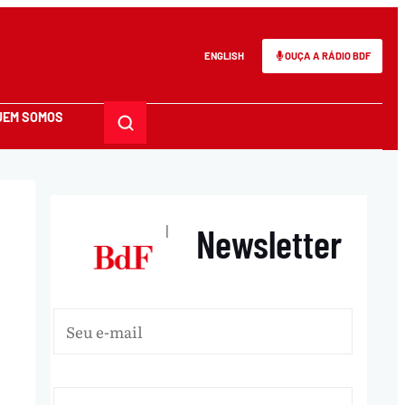
ENGLISH
OUÇA A RÁDIO BDF
UEM SOMOS
Newsletter
|